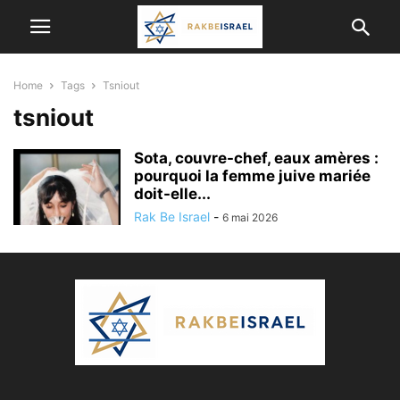
Home
Tags
Tsniout
tsniout
Sota, couvre-chef, eaux amères :
pourquoi la femme juive mariée
doit-elle...
Rak Be Israel
-
6 mai 2026