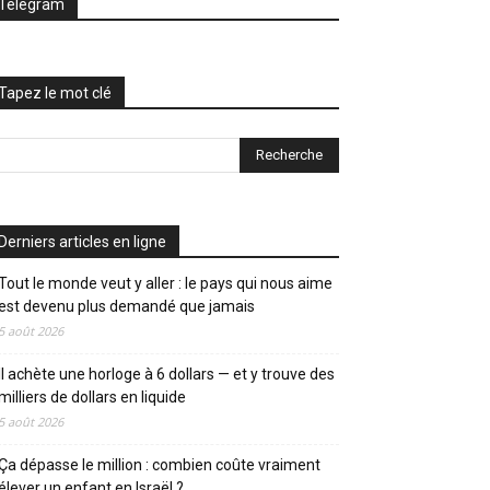
Telegram
Tapez le mot clé
Derniers articles en ligne
Tout le monde veut y aller : le pays qui nous aime
est devenu plus demandé que jamais
5 août 2026
Il achète une horloge à 6 dollars — et y trouve des
milliers de dollars en liquide
5 août 2026
Ça dépasse le million : combien coûte vraiment
élever un enfant en Israël ?