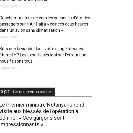
5 août 2026
Cauchemar en route vers les vacances d’été : les
passagers sur « Air Haifa » coincés deux heures
dans un avion sans climatisation »
5 août 2026
Sûrs que la viande dans votre congélateur est
éternelle ? Les experts alertent sur l’erreur que
nous faisons tous
5 août 2026
CQVC : Ce qu’on vous cache
Le Premier ministre Netanyahu rend
visite aux blessés de l’opération à
Jénine : « Ces garçons sont
impressionnants »