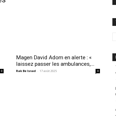
Magen David Adom en alerte : «
laissez passer les ambulances,...
Rak Be Israel
-
17 août 2025
0
0