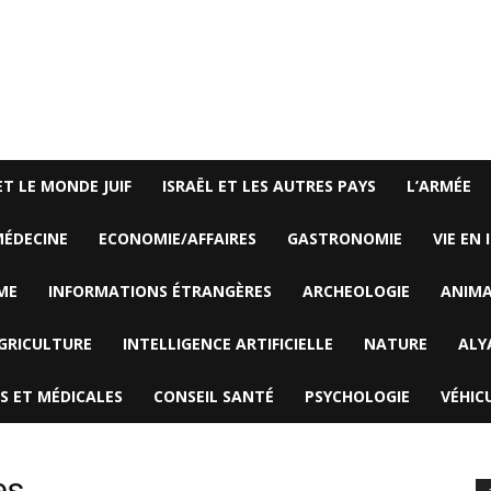
ET LE MONDE JUIF
ISRAËL ET LES AUTRES PAYS
L’ARMÉE
ÉDECINE
ECONOMIE/AFFAIRES
GASTRONOMIE
VIE EN 
ME
INFORMATIONS ÉTRANGÈRES
ARCHEOLOGIE
ANIM
GRICULTURE
INTELLIGENCE ARTIFICIELLE
NATURE
ALY
S ET MÉDICALES
CONSEIL SANTÉ
PSYCHOLOGIE
VÉHIC
es