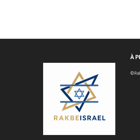
À 
©Rak 