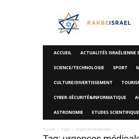
©
Rak
Be
Israel-
Sté
Alyaexpress-
News
ACCUEIL
ACTUALITÉS ISRAÉLIENNE 
SCIENCE/TECHNOLOGIE
SPORT
M
CULTURE/DIVERTISSEMENT
TOURIS
CYBER-SÉCURITÉ&INFORMATIQUE
A
ASTRONOMIE
ETUDES SCIENTIFIQUE
Accueil
Tags
Urgences médicales
Tag: urgences médical