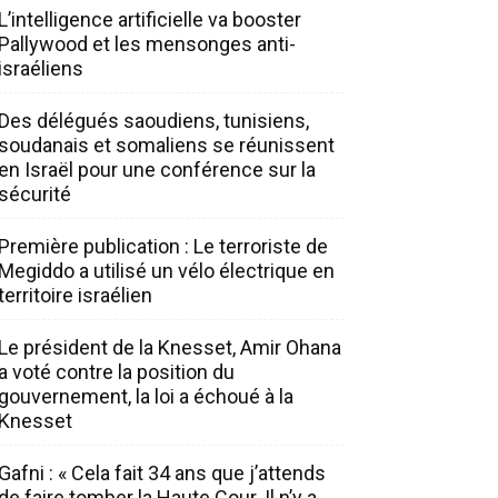
L’intelligence artificielle va booster
Pallywood et les mensonges anti-
israéliens
Des délégués saoudiens, tunisiens,
soudanais et somaliens se réunissent
en Israël pour une conférence sur la
sécurité
Première publication : Le terroriste de
Megiddo a utilisé un vélo électrique en
territoire israélien
Le président de la Knesset, Amir Ohana
a voté contre la position du
gouvernement, la loi a échoué à la
Knesset
Gafni : « Cela fait 34 ans que j’attends
de faire tomber la Haute Cour. Il n’y a