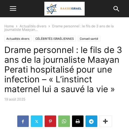
Home
Actualités divers
Drame personnel : le fils de 3 ans de la
journaliste Maayan...
Actualités divers
CÉLÉBRITÉS ISRAÉLIENNES
Conseil santé
Drame personnel : le fils de 3
VIE EN ISRAËL
ans de la journaliste Maayan
Perati hospitalisé pour une
infection – « L’instinct
maternel lui a sauvé la vie »
19 août 2025