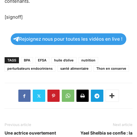
contenants.
[signoff]
Rejoignez nous pour toutes les vidéos en live !
TAGS
BPA
EFSA
huile d’olive
nutrition
perturbateurs endocriniens
santé alimentaire
Thon en conserve
Previous article
Next article
Une actrice ouvertement
Yael Shelbia se confie : la