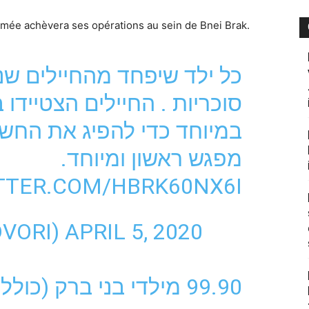
 l’armée achèvera ses opérations au sein de Bnei Brak.
כל ילד שיפחד מהחיילים שנכ
סוכריות . החיילים הצטיידו
במיוחד כדי להפיג את החשש
מפגש ראשון ומיוחד.
ITTER.COM/HBRK60NX6I
DVORI)
APRIL 5, 2020
מילדי בני ברק (כולל ס