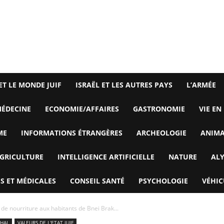
ET LE MONDE JUIF
ISRAËL ET LES AUTRES PAYS
L’ARMÉE
ÉDECINE
ECONOMIE/AFFAIRES
GASTRONOMIE
VIE EN
ME
INFORMATIONS ÉTRANGÈRES
ARCHEOLOGIE
ANIM
GRICULTURE
INTELLIGENCE ARTIFICIELLE
NATURE
AL
S ET MÉDICALES
CONSEIL SANTÉ
PSYCHOLOGIE
VÉHIC
 de nourriture aux habitants de Bnei Brak...
AHAL
VALEURS DE L'ETAT JUIF