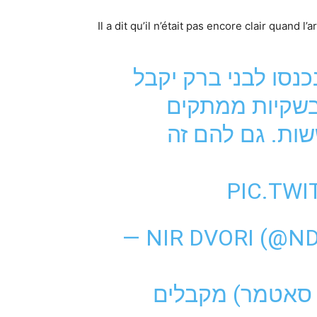
Il a dit qu’il n’était pas encore clair quand
נסו לבני ברק יקבל
 בשקיות ממתקים
ות. גם להם זה
PIC.TW
— NIR DVORI (@N
99.90 אטמר) מקבלים