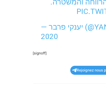
 הרווחה והמשטרה
PIC.TW
— קי פרבר
2020
[signoff]
Rejoignez nous po