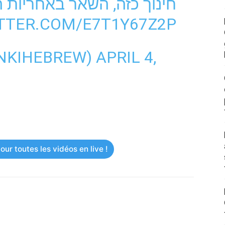
חינוך כזה, השאר באחריות.
ITTER.COM/E7T1Y67Z2P
יענ (@YANKIHEBREW)
APRIL 4,
ur toutes les vidéos en live !