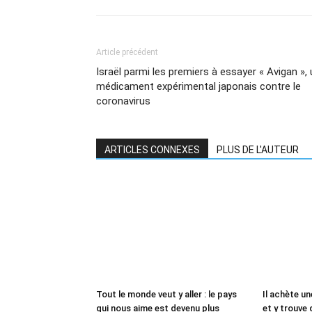
Article précédent
Israël parmi les premiers à essayer « Avigan »,
médicament expérimental japonais contre le
coronavirus
ARTICLES CONNEXES
PLUS DE L'AUTEUR
Tout le monde veut y aller : le pays
Il achète un
qui nous aime est devenu plus
et y trouve 