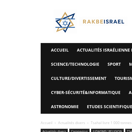
©
Rak
Be
Israel-
Sté
Alyaexpress-
News
ACCUEIL
ACTUALITÉS ISRAÉLIENNE 
SCIENCE/TECHNOLOGIE
SPORT
M
CULTURE/DIVERTISSEMENT
TOURIS
CYBER-SÉCURITÉ&INFORMATIQUE
A
ASTRONOMIE
ETUDES SCIENTIFIQUE
Accueil
Actualités divers
Tsahal livre 1 000 tonnes
Actualités divers
Coronavirus
JUDAISME/ RELIGION
TS