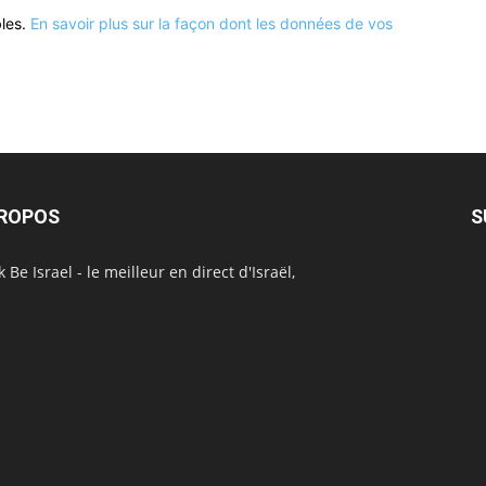
bles.
En savoir plus sur la façon dont les données de vos
PROPOS
S
 Be Israel - le meilleur en direct d'Israël,