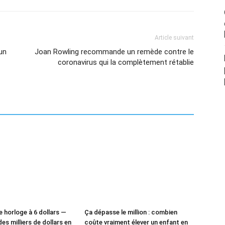
Article suivant
 un
Joan Rowling recommande un remède contre le
coronavirus qui la complètement rétablie
e horloge à 6 dollars —
Ça dépasse le million : combien
des milliers de dollars en
coûte vraiment élever un enfant en