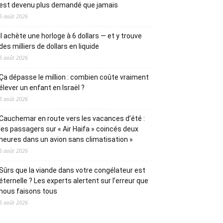
est devenu plus demandé que jamais
5 août 2026
Il achète une horloge à 6 dollars — et y trouve
des milliers de dollars en liquide
5 août 2026
Ça dépasse le million : combien coûte vraiment
élever un enfant en Israël ?
5 août 2026
Cauchemar en route vers les vacances d’été :
les passagers sur « Air Haifa » coincés deux
heures dans un avion sans climatisation »
5 août 2026
Sûrs que la viande dans votre congélateur est
éternelle ? Les experts alertent sur l’erreur que
nous faisons tous
5 août 2026