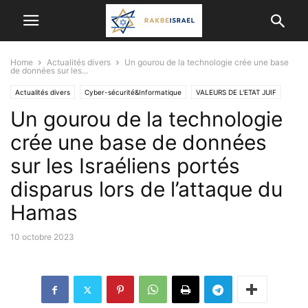
Home
Actualités divers
Un gourou de la technologie crée une base
de données sur les...
Actualités divers
Cyber-sécurité&Informatique
VALEURS DE L'ETAT JUIF
Un gourou de la technologie
VIE EN ISRAËL
crée une base de données
sur les Israéliens portés
disparus lors de l’attaque du
Hamas
10 octobre 2023