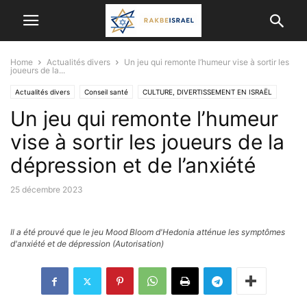
Home
Actualités divers
Un jeu qui remonte l’humeur vise à sortir les
joueurs de la...
Actualités divers
Conseil santé
CULTURE, DIVERTISSEMENT EN ISRAËL
Un jeu qui remonte l’humeur
Etudes scientifiques et médicales
Médecine Alternative
RÉALISATIONS MÉDICALES
SCIENCE ET TECHNOLOGIE
VIE EN ISRAËL
vise à sortir les joueurs de la
dépression et de l’anxiété
25 décembre 2023
Il a été prouvé que le jeu Mood Bloom d'Hedonia atténue les symptômes
d'anxiété et de dépression (Autorisation)