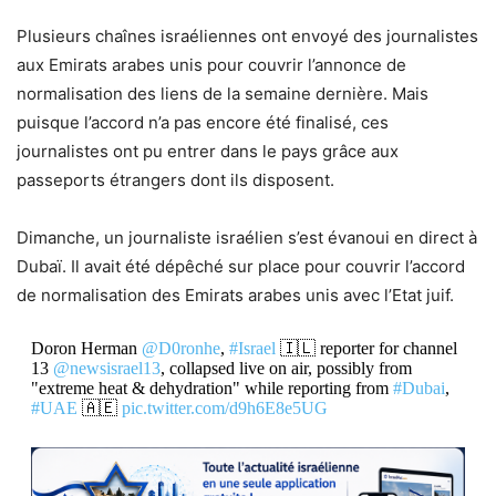
Plusieurs chaînes israéliennes ont envoyé des journalistes
aux Emirats arabes unis pour couvrir l’annonce de
normalisation des liens de la semaine dernière. Mais
puisque l’accord n’a pas encore été finalisé, ces
journalistes ont pu entrer dans le pays grâce aux
passeports étrangers dont ils disposent.
Dimanche, un journaliste israélien s’est évanoui en direct à
Dubaï. Il avait été dépêché sur place pour couvrir l’accord
de normalisation des Emirats arabes unis avec l’Etat juif.
Doron Herman
@D0ronhe
,
#Israel
🇮🇱 reporter for channel
13
@newsisrael13
, collapsed live on air, possibly from
"extreme heat & dehydration" while reporting from
#Dubai
,
#UAE
🇦🇪
pic.twitter.com/d9h6E8e5UG