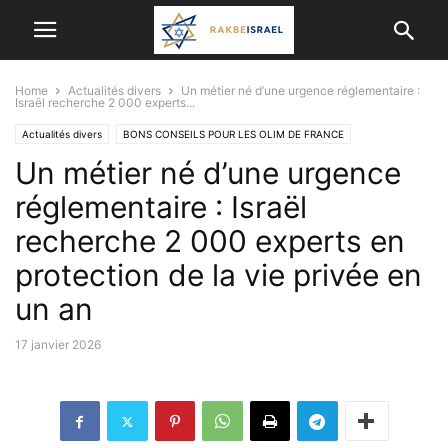
Home
Actualités divers
Un métier né d’une urgence réglementaire :
Israël recherche 2 000 experts...
Actualités divers
BONS CONSEILS POUR LES OLIM DE FRANCE
Un métier né d’une urgence
Cyber-sécurité&Informatique
SCIENCE ET TECHNOLOGIE
réglementaire : Israël
recherche 2 000 experts en
protection de la vie privée en
un an
17 janvier 2026