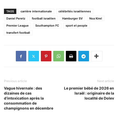
TAGS
carrière internationale
célébrités israéliennes
Daniel Peretz
football israélien
Hamburger SV
Noa Kirel
Premier League
Southampton FC
sport et people
transfert football
Previous article
Next article
Vague hivernale : des
Le premier bébé de 2026 en
dizaines de cas
Israël : originaire de la
d’intoxication après la
localité de Dolev
consommation de
champignons en décembre