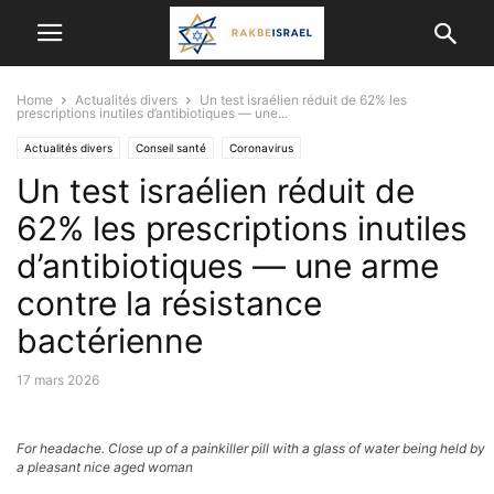
Home
Actualités divers
Un test israélien réduit de 62% les
prescriptions inutiles d’antibiotiques — une...
Actualités divers
Conseil santé
Coronavirus
Un test israélien réduit de
Etudes scientifiques et médicales
RÉALISATIONS MÉDICALES
62% les prescriptions inutiles
d’antibiotiques — une arme
contre la résistance
bactérienne
17 mars 2026
For headache. Close up of a painkiller pill with a glass of water being held by
a pleasant nice aged woman