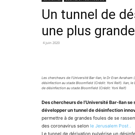
Un tunnel de dé
une plus grande
4 juin 2020
Les chercheurs de l'Université Bar-Ilan, le Dr Eran Avraham (à 
désinfection au stade Bloomfield (Crédit: Yoni Reif). Ilan, le
de désinfection au stade Bloomfield (Crédit: Yoni Reif)
Des chercheurs de l’Université Bar-Ilan se 
développer un tunnel de désinfection inno
permettre à de grandes foules de se rassem
des coronavirus selon
le Jerusalem Post .
Le tunnel de dérivation pulvérise un désinf