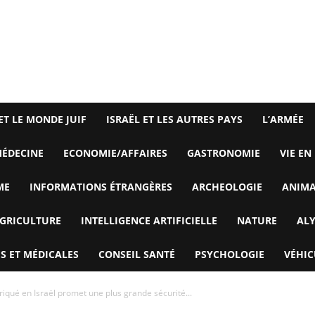
ET LE MONDE JUIF
ISRAËL ET LES AUTRES PAYS
L’ARMÉE
ÉDECINE
ECONOMIE/AFFAIRES
GASTRONOMIE
VIE EN
ME
INFORMATIONS ÉTRANGÈRES
ARCHEOLOGIE
ANIM
GRICULTURE
INTELLIGENCE ARTIFICIELLE
NATURE
AL
S ET MÉDICALES
CONSEIL SANTÉ
PSYCHOLOGIE
VÉHIC
riqué en Israël promet une plus grande sécurité...