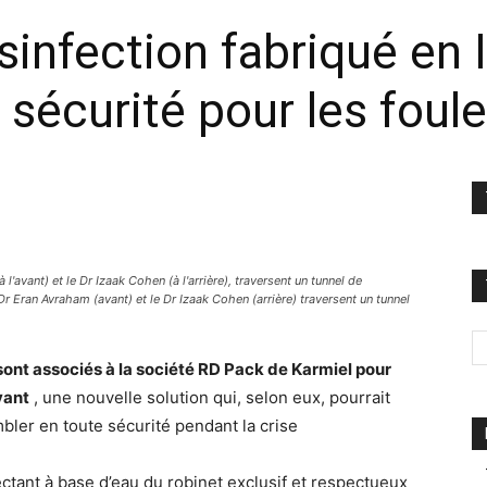
sinfection fabriqué en 
 sécurité pour les foul
l'avant) et le Dr Izaak Cohen (à l'arrière), traversent un tunnel de
 Dr Eran Avraham (avant) et le Dr Izaak Cohen (arrière) traversent un tunnel
sont associés à la société RD Pack de Karmiel pour
vant
, une nouvelle solution qui, selon eux, pourrait
bler en toute sécurité pendant la crise
ectant à base d’eau du robinet exclusif et respectueux