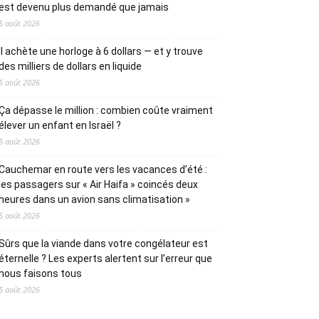
est devenu plus demandé que jamais
5 août 2026
Il achète une horloge à 6 dollars — et y trouve
des milliers de dollars en liquide
5 août 2026
Ça dépasse le million : combien coûte vraiment
élever un enfant en Israël ?
5 août 2026
Cauchemar en route vers les vacances d’été :
les passagers sur « Air Haifa » coincés deux
heures dans un avion sans climatisation »
5 août 2026
Sûrs que la viande dans votre congélateur est
éternelle ? Les experts alertent sur l’erreur que
nous faisons tous
5 août 2026