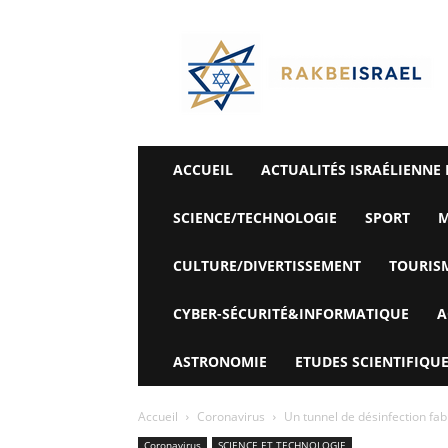
©
Rak
Be
Israel-
Sté
Alyaexpress-
News
ACCUEIL
ACTUALITÉS ISRAÉLIENNE 
SCIENCE/TECHNOLOGIE
SPORT
M
CULTURE/DIVERTISSEMENT
TOURIS
CYBER-SÉCURITÉ&INFORMATIQUE
A
ASTRONOMIE
ETUDES SCIENTIFIQUE
Accueil
Coronavirus
Un tunnel de désinfection fab
Coronavirus
SCIENCE ET TECHNOLOGIE