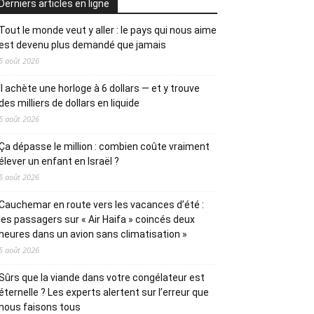
Derniers articles en ligne
Tout le monde veut y aller : le pays qui nous aime
est devenu plus demandé que jamais
5 août 2026
Il achète une horloge à 6 dollars — et y trouve
des milliers de dollars en liquide
5 août 2026
Ça dépasse le million : combien coûte vraiment
élever un enfant en Israël ?
5 août 2026
Cauchemar en route vers les vacances d’été :
les passagers sur « Air Haifa » coincés deux
heures dans un avion sans climatisation »
5 août 2026
Sûrs que la viande dans votre congélateur est
éternelle ? Les experts alertent sur l’erreur que
nous faisons tous