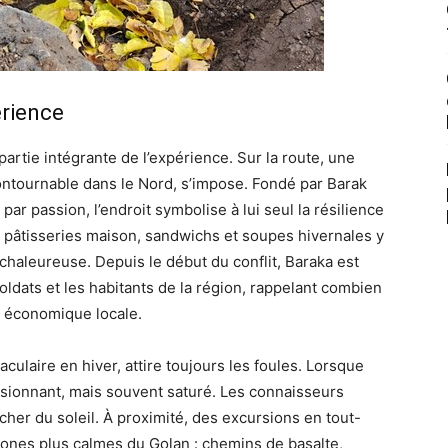
érience
t partie intégrante de l’expérience. Sur la route, une
ontournable dans le Nord, s’impose. Fondé par Barak
par passion, l’endroit symbolise à lui seul la résilience
é, pâtisseries maison, sandwichs et soupes hivernales y
haleureuse. Depuis le début du conflit, Baraka est
oldats et les habitants de la région, rappelant combien
ie économique locale.
taculaire en hiver, attire toujours les foules. Lorsque
ssionnant, mais souvent saturé. Les connaisseurs
ucher du soleil. À proximité, des excursions en tout-
zones plus calmes du Golan : chemins de basalte,