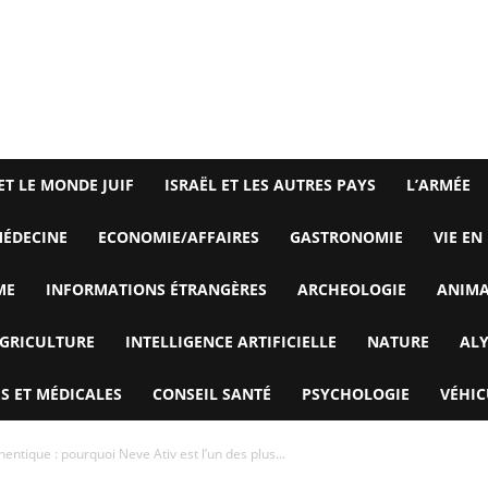
ET LE MONDE JUIF
ISRAËL ET LES AUTRES PAYS
L’ARMÉE
ÉDECINE
ECONOMIE/AFFAIRES
GASTRONOMIE
VIE EN
ME
INFORMATIONS ÉTRANGÈRES
ARCHEOLOGIE
ANIM
GRICULTURE
INTELLIGENCE ARTIFICIELLE
NATURE
AL
S ET MÉDICALES
CONSEIL SANTÉ
PSYCHOLOGIE
VÉHIC
ntique : pourquoi Neve Ativ est l’un des plus...