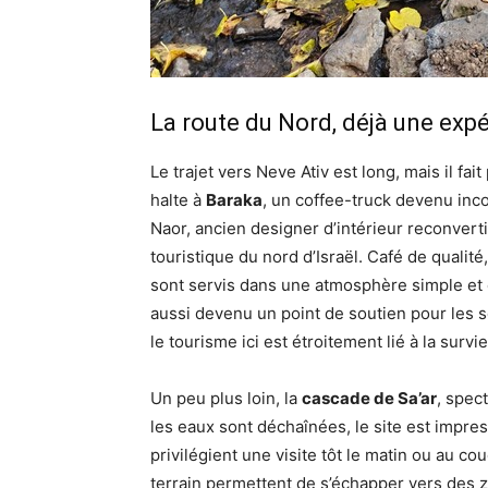
La route du Nord, déjà une exp
Le trajet vers Neve Ativ est long, mais il fai
halte à
Baraka
, un coffee-truck devenu inc
Naor, ancien designer d’intérieur reconverti 
touristique du nord d’Israël. Café de qualit
sont servis dans une atmosphère simple et c
aussi devenu un point de soutien pour les s
le tourisme ici est étroitement lié à la surv
Un peu plus loin, la
cascade de Sa’ar
, spec
les eaux sont déchaînées, le site est impre
privilégient une visite tôt le matin ou au co
terrain permettent de s’échapper vers des 