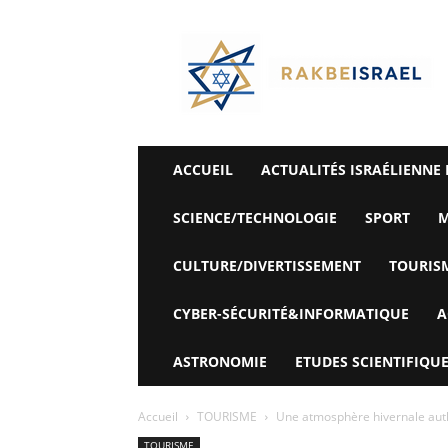
©
Rak
Be
Israel-
Sté
Alyaexpress-
News
ACCUEIL
ACTUALITÉS ISRAÉLIENNE 
SCIENCE/TECHNOLOGIE
SPORT
M
CULTURE/DIVERTISSEMENT
TOURIS
CYBER-SÉCURITÉ&INFORMATIQUE
A
ASTRONOMIE
ETUDES SCIENTIFIQUE
Accueil
TOURISME
Une atmosphère hivernale authe
TOURISME