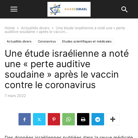
Home
Actualités divers
Une étude israélienne a noté une « perte
auditive soudaine » après le vaccin...
Actualités divers
Coronavirus
Etudes scientifiques et médicales
Une étude israélienne a noté
une « perte auditive
soudaine » après le vaccin
contre le coronavirus
7 mars 2022
Des données israéliennes publiées dans la revue médicale