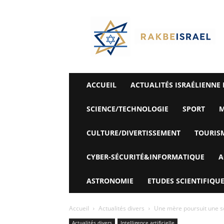
©
Rak
Be
Israel-
Sté
Alyaexpress-
News
ACCUEIL
ACTUALITÉS ISRAÉLIENNE 
SCIENCE/TECHNOLOGIE
SPORT
M
CULTURE/DIVERTISSEMENT
TOURIS
CYBER-SÉCURITÉ&INFORMATIQUE
A
ASTRONOMIE
ETUDES SCIENTIFIQUE
Accueil
Actualités divers
Une mère poursuit une soci
Actualités divers
Intelligence artificielle