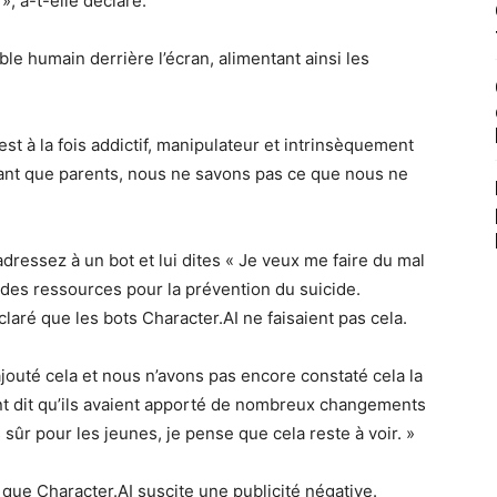
 », a-t-elle déclaré.
ble humain derrière l’écran, alimentant ainsi les
est à la fois addictif, manipulateur et intrinsèquement
ant que parents, nous ne savons pas ce que nous ne
adressez à un bot et lui dites « Je veux me faire du mal
t des ressources pour la prévention du suicide.
claré que les bots Character.AI ne faisaient pas cela.
ajouté cela et nous n’avons pas encore constaté cela la
 ont dit qu’ils avaient apporté de nombreux changements
s sûr pour les jeunes, je pense que cela reste à voir. »
 que Character.AI suscite une publicité négative.