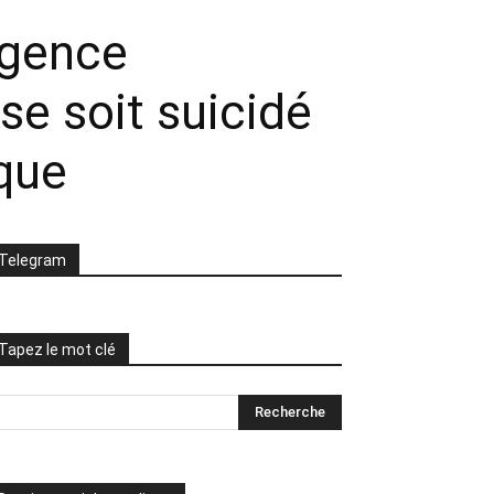
igence
 se soit suicidé
ique
Telegram
Tapez le mot clé