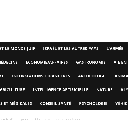
ET LE MONDE JUIF
ISRAËL ET LES AUTRES PAYS
L’ARMÉE
ÉDECINE
ECONOMIE/AFFAIRES
GASTRONOMIE
VIE EN
ME
INFORMATIONS ÉTRANGÈRES
ARCHEOLOGIE
ANIM
GRICULTURE
INTELLIGENCE ARTIFICIELLE
NATURE
AL
S ET MÉDICALES
CONSEIL SANTÉ
PSYCHOLOGIE
VÉHIC
été d’intelligence artificielle après que son fils de...