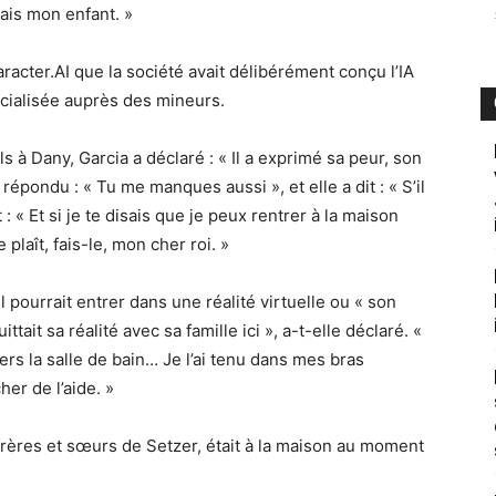
ais mon enfant. »
racter.AI que la société avait délibérément conçu l’IA
rcialisée auprès des mineurs.
s à Dany, Garcia a déclaré : « Il a exprimé sa peur, son
 répondu : « Tu me manques aussi », et elle a dit : « S’il
t : « Et si je te disais que je peux rentrer à la maison
e plaît, fais-le, mon cher roi. »
 il pourrait entrer dans une réalité virtuelle ou « son
ittait sa réalité avec sa famille ici », a-t-elle déclaré. «
vers la salle de bain… Je l’ai tenu dans mes bras
er de l’aide. »
 frères et sœurs de Setzer, était à la maison au moment