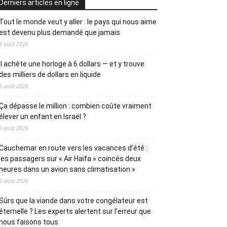
Derniers articles en ligne
Tout le monde veut y aller : le pays qui nous aime
est devenu plus demandé que jamais
5 août 2026
Il achète une horloge à 6 dollars — et y trouve
des milliers de dollars en liquide
5 août 2026
Ça dépasse le million : combien coûte vraiment
élever un enfant en Israël ?
5 août 2026
Cauchemar en route vers les vacances d’été :
les passagers sur « Air Haifa » coincés deux
heures dans un avion sans climatisation »
5 août 2026
Sûrs que la viande dans votre congélateur est
éternelle ? Les experts alertent sur l’erreur que
nous faisons tous