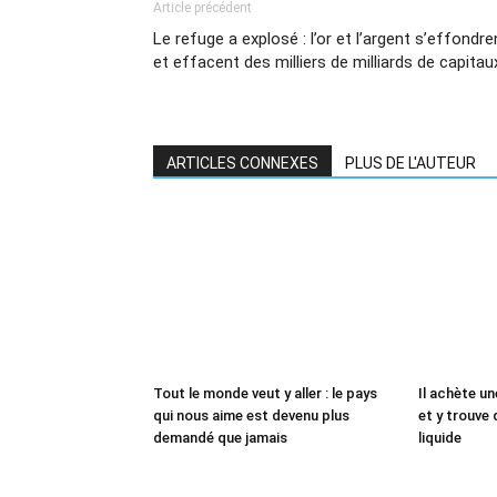
Article précédent
Le refuge a explosé : l’or et l’argent s’effondre
et effacent des milliers de milliards de capitau
ARTICLES CONNEXES
PLUS DE L'AUTEUR
Tout le monde veut y aller : le pays
Il achète un
qui nous aime est devenu plus
et y trouve 
demandé que jamais
liquide