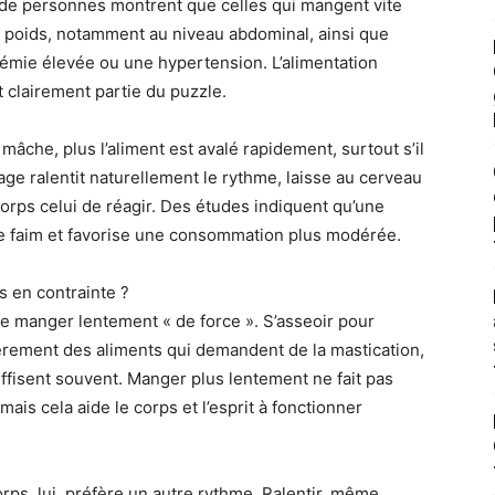
 de personnes montrent que celles qui mangent vite
e poids, notamment au niveau abdominal, ainsi que
émie élevée ou une hypertension. L’alimentation
it clairement partie du puzzle.
 mâche, plus l’aliment est avalé rapidement, surtout s’il
e ralentit naturellement le rythme, laisse au cerveau
corps celui de réagir. Des études indiquent qu’une
de faim et favorise une consommation plus modérée.
 en contrainte ?
 de manger lentement « de force ». S’asseoir pour
ièrement des aliments qui demandent de la mastication,
ffisent souvent. Manger plus lentement ne fait pas
is cela aide le corps et l’esprit à fonctionner
rps, lui, préfère un autre rythme. Ralentir, même