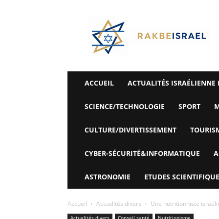
©
Rak
Be
Israel-
Sté
Alyaexpress-
News
ACCUEIL
ACTUALITÉS ISRAÉLIENNE 
SCIENCE/TECHNOLOGIE
SPORT
M
CULTURE/DIVERTISSEMENT
TOURIS
CYBER-SÉCURITÉ&INFORMATIQUE
A
ASTRONOMIE
ETUDES SCIENTIFIQUE
Accueil
Actualités divers
Une nutritionniste israéli
Actualités divers
Conseil santé
Nutritionisme