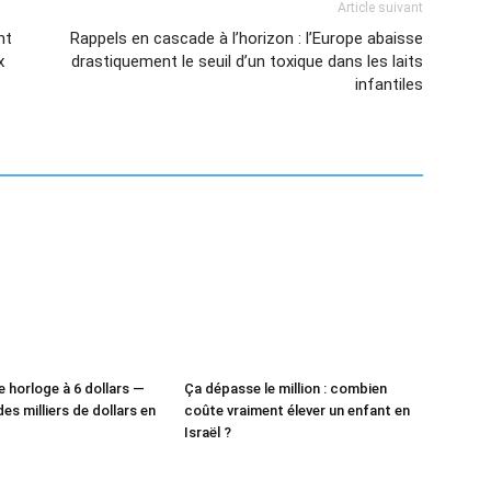
Article suivant
nt
Rappels en cascade à l’horizon : l’Europe abaisse
x
drastiquement le seuil d’un toxique dans les laits
infantiles
e horloge à 6 dollars —
Ça dépasse le million : combien
des milliers de dollars en
coûte vraiment élever un enfant en
Israël ?