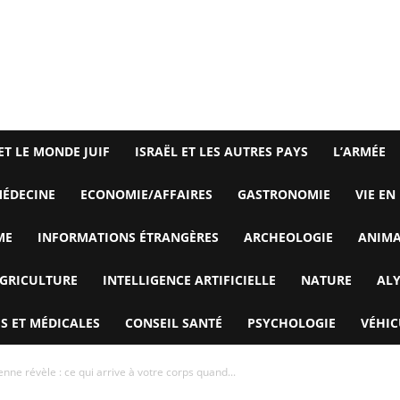
ET LE MONDE JUIF
ISRAËL ET LES AUTRES PAYS
L’ARMÉE
ÉDECINE
ECONOMIE/AFFAIRES
GASTRONOMIE
VIE EN
ME
INFORMATIONS ÉTRANGÈRES
ARCHEOLOGIE
ANIM
GRICULTURE
INTELLIGENCE ARTIFICIELLE
NATURE
AL
S ET MÉDICALES
CONSEIL SANTÉ
PSYCHOLOGIE
VÉHIC
enne révèle : ce qui arrive à votre corps quand...