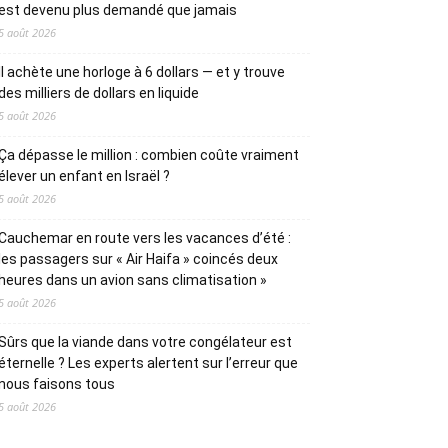
est devenu plus demandé que jamais
5 août 2026
Il achète une horloge à 6 dollars — et y trouve
des milliers de dollars en liquide
5 août 2026
Ça dépasse le million : combien coûte vraiment
élever un enfant en Israël ?
5 août 2026
Cauchemar en route vers les vacances d’été :
les passagers sur « Air Haifa » coincés deux
heures dans un avion sans climatisation »
5 août 2026
Sûrs que la viande dans votre congélateur est
éternelle ? Les experts alertent sur l’erreur que
nous faisons tous
5 août 2026