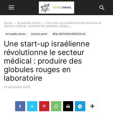
Home
Actualités divers
Une start-up israélienne révolutionne le
secteur médical : produire des globules rouges...
Actualités divers
Conseil santé
RÉALISATIONS MÉDICALES
Une start-up israélienne
révolutionne le secteur
médical : produire des
globules rouges en
laboratoire
22 décembre 2024