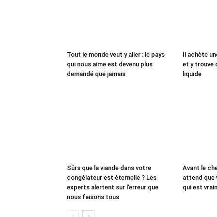
Tout le monde veut y aller : le pays
Il achète un
qui nous aime est devenu plus
et y trouve 
demandé que jamais
liquide
Sûrs que la viande dans votre
Avant le che
congélateur est éternelle ? Les
attend que 
experts alertent sur l’erreur que
qui est vrai
nous faisons tous