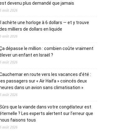
est devenu plus demandé que jamais
5 août 2026
Il achète une horloge à 6 dollars — et y trouve
des milliers de dollars en liquide
5 août 2026
Ça dépasse le million : combien coûte vraiment
élever un enfant en Israël ?
5 août 2026
Cauchemar en route vers les vacances d’été :
les passagers sur « Air Haifa » coincés deux
heures dans un avion sans climatisation »
5 août 2026
Sûrs que la viande dans votre congélateur est
éternelle ? Les experts alertent sur l’erreur que
nous faisons tous
5 août 2026