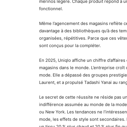
mérinos légère. Chaque produit répond à un 
fonctionnel.
Même l’agencement des magasins reflète ce
davantage à des bibliothèques qu’à des tem
organisées, répétitives. Parce que ces vêt
sont conçus pour la compléter.
En 2025, Uniqlo affiche un chiffre d’affaires
magasins dans le monde. L’entreprise croî
mode. Elle a dépassé des groupes prestigie
Laurent, et a propulsé Tadashi Yanai au ran
Le secret de cette réussite ne réside pas 
indifférence assumée au monde de la mode. U
ou New York. Les tendances ne l’intéressent
mode, les effets de style sont secondaires
un tissu 20 % plus chaud et 20 % plus fin 