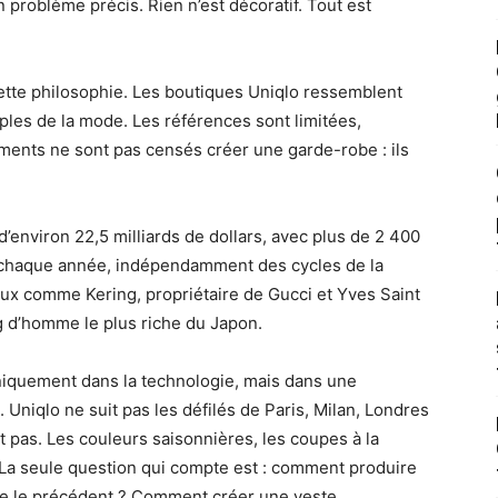
problème précis. Rien n’est décoratif. Tout est
tte philosophie. Les boutiques Uniqlo ressemblent
ples de la mode. Les références sont limitées,
ements ne sont pas censés créer une garde-robe : ils
 d’environ 22,5 milliards de dollars, avec plus de 2 400
t chaque année, indépendamment des cycles de la
ux comme Kering, propriétaire de Gucci et Yves Saint
g d’homme le plus riche du Japon.
uniquement dans la technologie, mais dans une
niqlo ne suit pas les défilés de Paris, Milan, Londres
 pas. Les couleurs saisonnières, les coupes à la
. La seule question qui compte est : comment produire
que le précédent ? Comment créer une veste