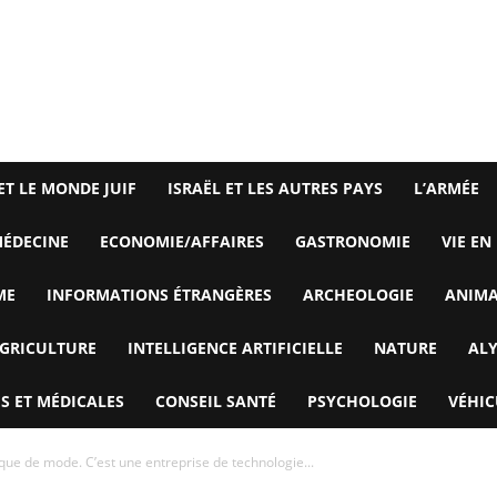
ET LE MONDE JUIF
ISRAËL ET LES AUTRES PAYS
L’ARMÉE
ÉDECINE
ECONOMIE/AFFAIRES
GASTRONOMIE
VIE EN
ME
INFORMATIONS ÉTRANGÈRES
ARCHEOLOGIE
ANIM
GRICULTURE
INTELLIGENCE ARTIFICIELLE
NATURE
AL
S ET MÉDICALES
CONSEIL SANTÉ
PSYCHOLOGIE
VÉHIC
que de mode. C’est une entreprise de technologie...