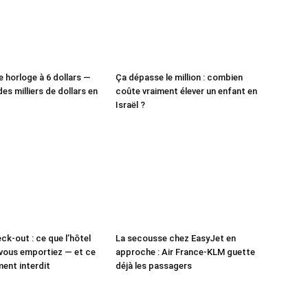
e horloge à 6 dollars —
Ça dépasse le million : combien
des milliers de dollars en
coûte vraiment élever un enfant en
Israël ?
ck-out : ce que l’hôtel
La secousse chez EasyJet en
vous emportiez — et ce
approche : Air France-KLM guette
ment interdit
déjà les passagers