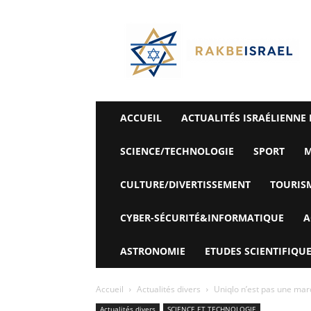
©
Rak
Be
Israel-
Sté
Alyaexpress-
News
ACCUEIL
ACTUALITÉS ISRAÉLIENNE 
SCIENCE/TECHNOLOGIE
SPORT
M
CULTURE/DIVERTISSEMENT
TOURIS
CYBER-SÉCURITÉ&INFORMATIQUE
A
ASTRONOMIE
ETUDES SCIENTIFIQUE
Accueil
Actualités divers
Uniqlo n’est pas une mar
Actualités divers
SCIENCE ET TECHNOLOGIE