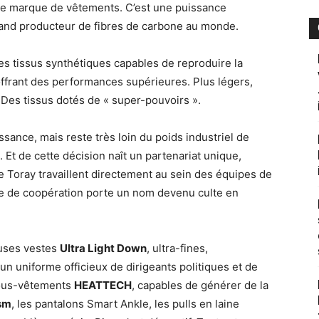
une marque de vêtements. C’est une puissance
rand producteur de fibres de carbone au monde.
es tissus synthétiques capables de reproduire la
offrant des performances supérieures. Plus légers,
. Des tissus dotés de « super-pouvoirs ».
ssance, mais reste très loin du poids industriel de
. Et de cette décision naît un partenariat unique,
de Toray travaillent directement au sein des équipes de
le de coopération porte un nom devenu culte en
euses vestes
Ultra Light Down
, ultra-fines,
n uniforme officieux de dirigeants politiques et de
 sous-vêtements
HEATTECH
, capables de générer de la
sm
, les pantalons Smart Ankle, les pulls en laine