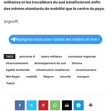
militaires et les travailleurs du sud bénéficieront enfin
des mêmes standards de mobilité que le centre du pays.
[signoff]
Rejoignez nous pour toutes les vidéos en live !
TAGS
autoroute 6
bases militaires
croissance régionale
désenclavement
développement du sud
Dimona
égalité territoriale
infrastructure israélienne
investissement
Miri Regev
mobilité
Néguev
sécurité
transport
Tsahal