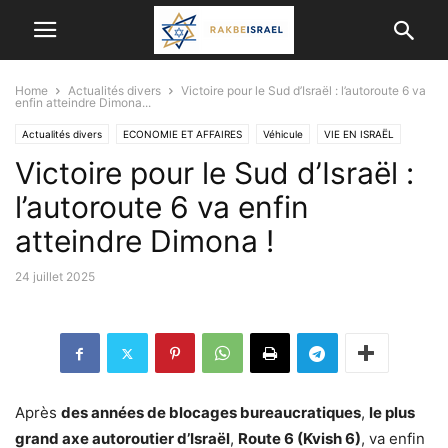
Home
Actualités divers
Victoire pour le Sud d’Israël : l’autoroute 6 va
enfin atteindre Dimona...
Actualités divers
ECONOMIE ET ​​AFFAIRES
Véhicule
VIE EN ISRAËL
Victoire pour le Sud d’Israël :
l’autoroute 6 va enfin
atteindre Dimona !
24 juillet 2025
Après
des années de blocages bureaucratiques
,
le plus
grand axe autoroutier d’Israël
,
Route 6 (Kvish 6)
, va enfin