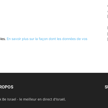
bles.
En savoir plus sur la façon dont les données de vos
PROPOS
S
 Be Israel - le meilleur en direct d'Israël,