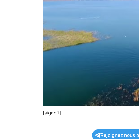
[signoff]
Rejoignez nous po