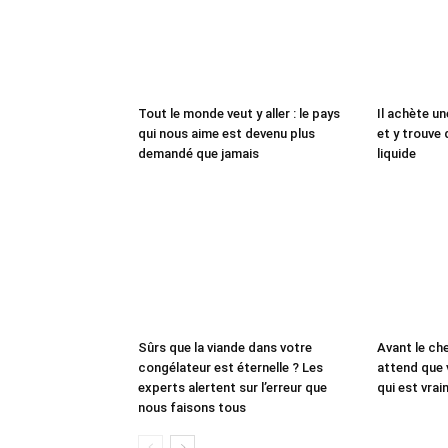
Tout le monde veut y aller : le pays
Il achète un
qui nous aime est devenu plus
et y trouve 
demandé que jamais
liquide
Sûrs que la viande dans votre
Avant le che
congélateur est éternelle ? Les
attend que 
experts alertent sur l’erreur que
qui est vrai
nous faisons tous