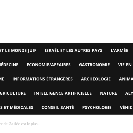
ET LE MONDE JUIF
ISRAËL ET LES AUTRES PAYS
L’ARMÉE
ÉDECINE
ECONOMIE/AFFAIRES
GASTRONOMIE
VIE EN
ME
INFORMATIONS ÉTRANGÈRES
ARCHEOLOGIE
ANIM
GRICULTURE
INTELLIGENCE ARTIFICIELLE
NATURE
AL
S ET MÉDICALES
CONSEIL SANTÉ
PSYCHOLOGIE
VÉHIC
r de Galilée est le plus...