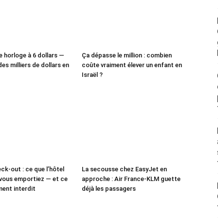
e horloge à 6 dollars —
Ça dépasse le million : combien
des milliers de dollars en
coûte vraiment élever un enfant en
Israël ?
ck-out : ce que l’hôtel
La secousse chez EasyJet en
vous emportiez — et ce
approche : Air France-KLM guette
ment interdit
déjà les passagers