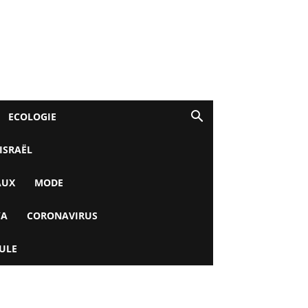
ECOLOGIE
 ISRAËL
AUX
MODE
YA
CORONAVIRUS
ULE