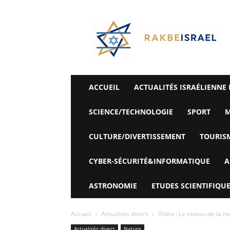
©
Rak
Be
Israel-
Sté
Alyaexpress-
News
ACCUEIL
ACTUALITÉS ISRAÉLIENNE 
SCIENCE/TECHNOLOGIE
SPORT
M
CULTURE/DIVERTISSEMENT
TOURIS
CYBER-SÉCURITÉ&INFORMATIQUE
A
ASTRONOMIE
ETUDES SCIENTIFIQUE
Accueil
Actualités divers
Vidéo : Le niveau de la me
Actualités divers
Nature