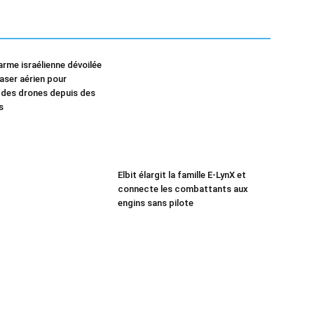
arme israélienne dévoilée
 laser aérien pour
 des drones depuis des
s
Elbit élargit la famille E-LynX et
connecte les combattants aux
engins sans pilote