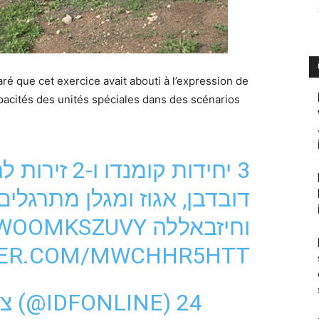
ré que cet exercice avait abouti à l’expression de
apacités des unités spéciales dans des scénarios
יחידות קומנדו 
דובדבן, אגוז ומגלן מתרגלי
O/WOOMKSZUVY
וחיזבאללה
TER.COM/MWCHHR5HTT
— צבא ההגנה לישראל (@IDFONLINE)
24