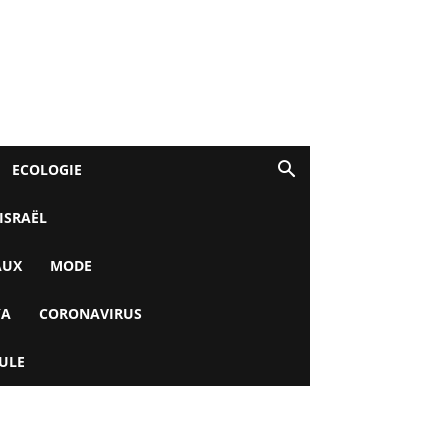
ECOLOGIE
 ISRAËL
AUX
MODE
YA
CORONAVIRUS
ULE