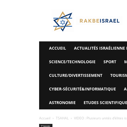
©
Rak
Be
Israel-
Sté
Alyaexpress-
News
ACCUEIL
ACTUALITÉS ISRAÉLIENNE 
SCIENCE/TECHNOLOGIE
SPORT
M
CULTURE/DIVERTISSEMENT
TOURIS
CYBER-SÉCURITÉ&INFORMATIQUE
A
ASTRONOMIE
ETUDES SCIENTIFIQUE
Accueil
TSAHAL
VIDEO : Plusieurs unités d’élites 
TSAHAL