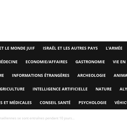
ET LE MONDE JUIF
ISRAËL ET LES AUTRES PAYS
L’ARMÉE
ÉDECINE
ECONOMIE/AFFAIRES
GASTRONOMIE
VIE EN
ME
INFORMATIONS ÉTRANGÈRES
ARCHEOLOGIE
ANIM
GRICULTURE
INTELLIGENCE ARTIFICIELLE
NATURE
AL
S ET MÉDICALES
CONSEIL SANTÉ
PSYCHOLOGIE
VÉHIC
israéliennes se sont entraînes pendant 10 jours...