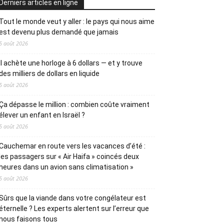
Derniers articles en ligne
Tout le monde veut y aller : le pays qui nous aime
est devenu plus demandé que jamais
5 août 2026
Il achète une horloge à 6 dollars — et y trouve
des milliers de dollars en liquide
5 août 2026
Ça dépasse le million : combien coûte vraiment
élever un enfant en Israël ?
5 août 2026
Cauchemar en route vers les vacances d’été :
les passagers sur « Air Haifa » coincés deux
heures dans un avion sans climatisation »
5 août 2026
Sûrs que la viande dans votre congélateur est
éternelle ? Les experts alertent sur l’erreur que
nous faisons tous