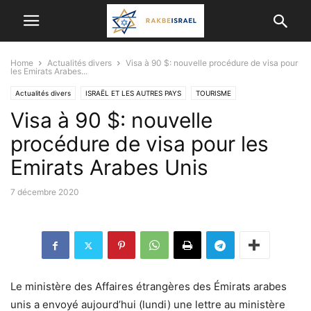
Home
Actualités divers
Visa à 90 $: nouvelle procédure de visa pour
les Emirats Arabes...
Actualités divers
ISRAËL ET LES AUTRES PAYS
TOURISME
Visa à 90 $: nouvelle
VIE EN ISRAËL
procédure de visa pour les
Emirats Arabes Unis
7 décembre 2020
Le ministère des Affaires étrangères des Émirats arabes
unis a envoyé aujourd’hui (lundi) une lettre au ministère