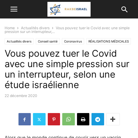
Home
Actualités divers
Vous pouvez tuer le Covid avec une simple
pression sur un interrupteur,...
Actualités divers
Conseil santé
Coronavirus
RÉALISATIONS MÉDICALES
Vous pouvez tuer le Covid
SCIENCE ET TECHNOLOGIE
avec une simple pression sur
un interrupteur, selon une
étude israélienne
22 décembre 2020
Alors que le monde continue de courir vers un vaccin