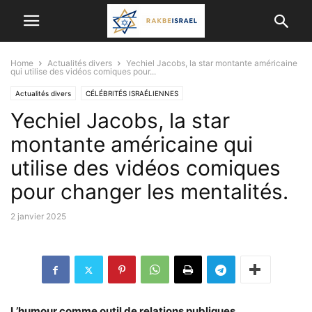
Home
Actualités divers
Yechiel Jacobs, la star montante américaine
qui utilise des vidéos comiques pour...
Actualités divers
CÉLÉBRITÉS ISRAÉLIENNES
Yechiel Jacobs, la star
CULTURE, DIVERTISSEMENT EN ISRAËL
Humour
ISRAËL ET LES AUTRES PAYS
Psychologie
montante américaine qui
utilise des vidéos comiques
pour changer les mentalités.
2 janvier 2025
L’humour comme outil de relations publiques.