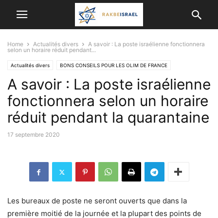
Home
Actualités divers
A savoir : La poste israélienne fonctionnera
selon un horaire réduit pendant...
Actualités divers
BONS CONSEILS POUR LES OLIM DE FRANCE
A savoir : La poste israélienne
Coronavirus
fonctionnera selon un horaire
réduit pendant la quarantaine
17 septembre 2020
Les bureaux de poste ne seront ouverts que dans la
première moitié de la journée et la plupart des points de