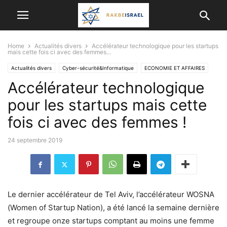
Home
Actualités divers
Accélérateur technologique pour les startups
mais cette fois ci avec des femmes...
Actualités divers
Cyber-sécurité&Informatique
ECONOMIE ET ​​AFFAIRES
Accélérateur technologique
Intelligence artificielle
VIE EN ISRAËL
pour les startups mais cette
fois ci avec des femmes !
24 septembre 2019
Le dernier accélérateur de Tel Aviv, l’accélérateur WOSNA
(Women of Startup Nation), a été lancé la semaine dernière
et regroupe onze startups comptant au moins une femme