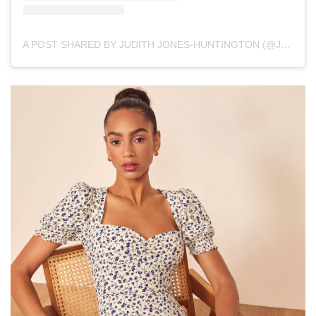
A POST SHARED BY JUDITH JONES-HUNTINGTON (@JOIEDEJUDE)