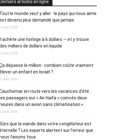
Derniers articles en ligne
Tout le monde veut y aller : le pays qui nous aime
est devenu plus demandé que jamais
5 août 2026
Il achète une horloge à 6 dollars — et y trouve
des milliers de dollars en liquide
5 août 2026
Ça dépasse le million : combien coûte vraiment
élever un enfant en Israël ?
5 août 2026
Cauchemar en route vers les vacances d’été :
les passagers sur « Air Haifa » coincés deux
heures dans un avion sans climatisation »
5 août 2026
Sûrs que la viande dans votre congélateur est
éternelle ? Les experts alertent sur l’erreur que
nous faisons tous