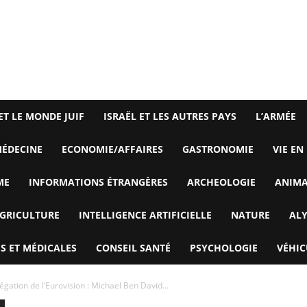
ET LE MONDE JUIF
ISRAËL ET LES AUTRES PAYS
L’ARMÉE
ÉDECINE
ECONOMIE/AFFAIRES
GASTRONOMIE
VIE EN
ME
INFORMATIONS ÉTRANGÈRES
ARCHEOLOGIE
ANIM
GRICULTURE
INTELLIGENCE ARTIFICIELLE
NATURE
AL
S ET MÉDICALES
CONSEIL SANTÉ
PSYCHOLOGIE
VÉHIC
égation de l’Eurovision : Michael Ben David...
L