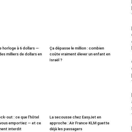
e horloge à 6 dollars —
Ça dépasse le million : combien
des milliers de dollars en
coûte vraiment élever un enfant en
Israël ?
ck-out : ce que l’hôtel
La secousse chez EasyJet en
vous emportiez — et ce
approche : Air France-KLM guette
ment interdit
déjà les passagers