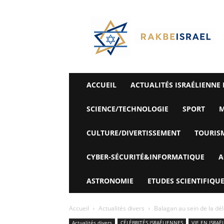
©
Rak
Be
Israel-
Sté
Alyaexpress-
News
ACCUEIL
ACTUALITÉS ISRAÉLIENNE 
SCIENCE/TECHNOLOGIE
SPORT
M
CULTURE/DIVERTISSEMENT
TOURIS
CYBER-SÉCURITÉ&INFORMATIQUE
A
ASTRONOMIE
ETUDES SCIENTIFIQUE
Accueil
Actualités divers
Balagan au sein de la dél
Actualités divers
CÉLÉBRITÉS ISRAÉLIENNES
VIE EN ISRAË