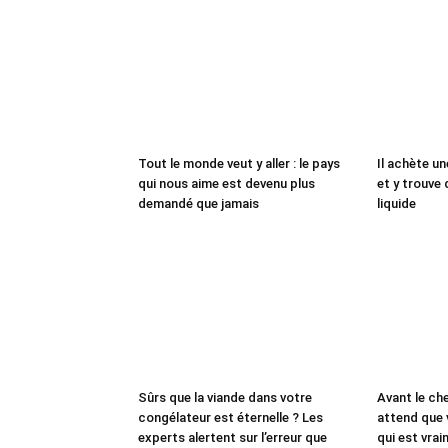
Tout le monde veut y aller : le pays
Il achète un
qui nous aime est devenu plus
et y trouve 
demandé que jamais
liquide
Sûrs que la viande dans votre
Avant le che
congélateur est éternelle ? Les
attend que 
experts alertent sur l’erreur que
qui est vrai