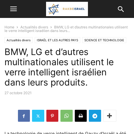
Home
Actualités divers
BMW, LG et d’autres multinationales utilisent
le verre intelligent israélien dans leurs...
Actualités divers
ISRAËL ET LES AUTRES PAYS
SCIENCE ET TECHNOLOGIE
BMW, LG et d’autres
Véhicule
multinationales utilisent le
verre intelligent israélien
dans leurs produits.
27 octobre 2021
La technologie de verre intelligent de Gauzy d’Israël a été