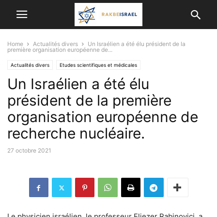
Home
Actualités divers
Un Israélien a été élu président de la
première organisation européenne de...
Actualités divers
Etudes scientifiques et médicales
Un Israélien a été élu
SCIENCE ET TECHNOLOGIE
président de la première
organisation européenne de
recherche nucléaire.
27 octobre 2021
Le physicien israélien, le professeur Eliezer Rabinovici, a