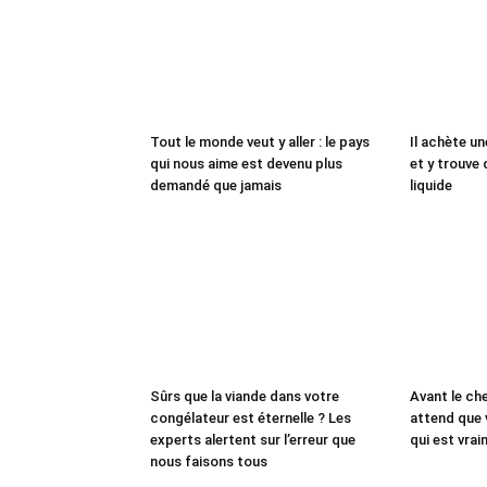
Tout le monde veut y aller : le pays
Il achète un
qui nous aime est devenu plus
et y trouve 
demandé que jamais
liquide
Sûrs que la viande dans votre
Avant le che
congélateur est éternelle ? Les
attend que 
experts alertent sur l’erreur que
qui est vrai
nous faisons tous