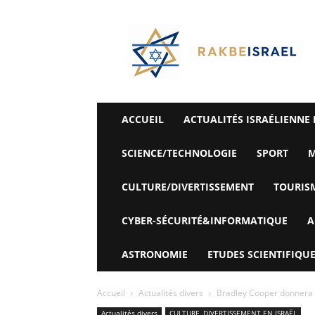
©
Rak
Be
Israel-
Sté
Alyaexpress-
News
ACCUEIL
ACTUALITÉS ISRAÉLIENNE 
SCIENCE/TECHNOLOGIE
SPORT
M
CULTURE/DIVERTISSEMENT
TOURIS
CYBER-SÉCURITÉ&INFORMATIQUE
A
ASTRONOMIE
ETUDES SCIENTIFIQUE
Accueil
Actualités divers
Bradley Cooper donnera v
Actualités divers
CULTURE, DIVERTISSEMENT EN ISRAËL