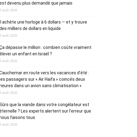
est devenu plus demandé que jamais
5 août 2026
Il achète une horloge à 6 dollars — et y trouve
des milliers de dollars en liquide
5 août 2026
Ça dépasse le million : combien coûte vraiment
élever un enfant en Israël ?
5 août 2026
Cauchemar en route vers les vacances d’été :
les passagers sur « Air Haifa » coincés deux
heures dans un avion sans climatisation »
5 août 2026
Sûrs que la viande dans votre congélateur est
éternelle ? Les experts alertent sur l’erreur que
nous faisons tous
5 août 2026