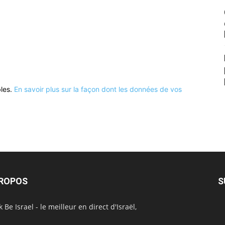
bles.
En savoir plus sur la façon dont les données de vos
PROPOS
S
 Be Israel - le meilleur en direct d'Israël,