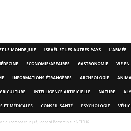
ET LE MONDE JUIF
ISRAËL ET LES AUTRES PAYS
L’ARMÉE
ÉDECINE
ECONOMIE/AFFAIRES
GASTRONOMIE
VIE EN
ME
INFORMATIONS ÉTRANGÈRES
ARCHEOLOGIE
ANIM
GRICULTURE
INTELLIGENCE ARTIFICIELLE
NATURE
AL
S ET MÉDICALES
CONSEIL SANTÉ
PSYCHOLOGIE
VÉHIC
ie au compositeur juif, Leonard Bernstein sur NETFLIX