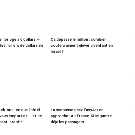
e horloge à 6 dollars —
Ça dépasse le million : combien
des milliers de dollars en
coûte vraiment élever un enfant en
Israël ?
ck-out : ce que l’hôtel
La secousse chez EasyJet en
vous emportiez — et ce
approche : Air France-KLM guette
ment interdit
déjà les passagers