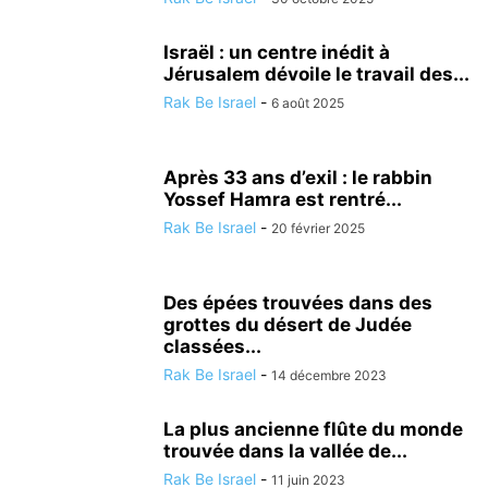
LOISIRS
MÉDECINE ALTERNATIVE
METEO
MODE
NATURE
NUTRITIONISME
PSYCHOLOGIE
RÉALISATIONS MÉDICALES
Israël : un centre inédit à
Jérusalem dévoile le travail des...
SCIENCE ET TECHNOLOGIE
SECOURISME
SPORT
TOURISME
Rak Be Israel
-
TSAHAL
VALEURS DE L'ETAT JUIF
6 août 2025
VÉHICULE
VIE EN ISRAËL
Après 33 ans d’exil : le rabbin
Yossef Hamra est rentré...
Rak Be Israel
-
20 février 2025
Des épées trouvées dans des
grottes du désert de Judée
classées...
Rak Be Israel
-
14 décembre 2023
La plus ancienne flûte du monde
trouvée dans la vallée de...
Rak Be Israel
-
11 juin 2023