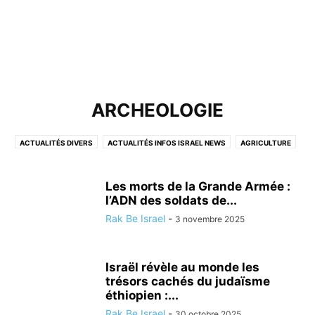
ARCHEOLOGIE
ACTUALITÉS DIVERS
ACTUALITÉS INFOS ISRAEL NEWS
AGRICULTURE
ALYA
ANIMAUX
ARCHEOLOGIE
ASTRONOMIE
BON PLAN
BONS CONSEILS POUR LES OLIM DE FRANCE
CÉLÉBRITÉS ISRAÉLIENNES
Les morts de la Grande Armée :
CONSEIL SANTÉ
CORONAVIRUS
l’ADN des soldats de...
CULTURE, DIVERTISSEMENT EN ISRAËL
CYBER-SÉCURITÉ&INFORMATIQUE
Rak Be Israel
-
3 novembre 2025
DERNIERS ÉVÉNEMENTS A NE PAS MANQUER
ECOLOGIE
ECONOMIE ET ​​AFFAIRES
ETUDES SCIENTIFIQUES ET MÉDICALES
Israël révèle au monde les
GASTRONOMIE
HUMANITAIRE
HUMOUR
trésors cachés du judaïsme
INFORMATIONS ÉTRANGÈRES
INTELLIGENCE ARTIFICIELLE
éthiopien :...
ISRAËL ET LES AUTRES PAYS
JUDAISME/ RELIGION
KINÉSIOLOGIE
Rak Be Israel
-
30 octobre 2025