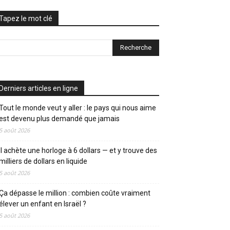
Tapez le mot clé
Derniers articles en ligne
Tout le monde veut y aller : le pays qui nous aime
est devenu plus demandé que jamais
5 août 2026
Il achète une horloge à 6 dollars — et y trouve des
milliers de dollars en liquide
5 août 2026
Ça dépasse le million : combien coûte vraiment
élever un enfant en Israël ?
5 août 2026