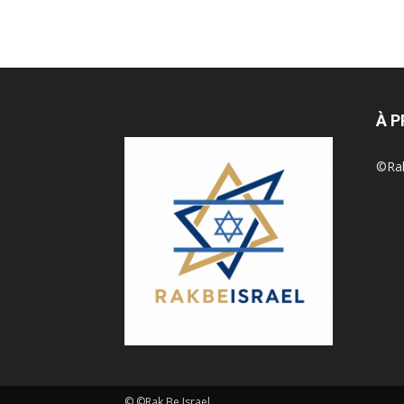
À 
©Rak 
© ©Rak Be Israel