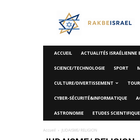
©
Rak
Be
Israel-
Sté
Alyaexpress-
News
ACCUEIL
ACTUALITÉS ISRAÉLIENNE 
SCIENCE/TECHNOLOGIE
SPORT
M
CULTURE/DIVERTISSEMENT
TOUR
CYBER-SÉCURITÉ&INFORMATIQUE
A
ASTRONOMIE
ETUDES SCIENTIFIQUE
Accueil
JUDAISME/ RELIGION