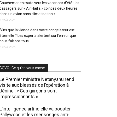
Cauchemar en route vers les vacances d’été : les
passagers sur « Air Haifa » coincés deux heures
dans un avion sans climatisation »
5 août 2026
Sûrs que la viande dans votre congélateur est
éternelle ? Les experts alertent sur l’erreur que
nous faisons tous
5 août 2026
CQVC : Ce qu’on vous cache
Le Premier ministre Netanyahu rend
visite aux blessés de l’opération à
Jénine : « Ces garçons sont
impressionnants »
L’intelligence artificielle va booster
Pallywood et les mensonges anti-