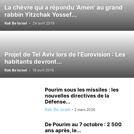
LOISIRS
MÉDECINE ALTERNATIVE
METEO
MODE
NATURE
La chèvre qui a répondu ‘Amen’ au grand
NUTRITIONISME
PSYCHOLOGIE
RÉALISATIONS MÉDICALES
rabbin Yitzchak Yossef...
SCIENCE ET TECHNOLOGIE
SECOURISME
SPORT
TOURISME
Rak Be Israel
-
24 avril 2019
TSAHAL
VALEURS DE L'ETAT JUIF
VÉHICULE
VIE EN ISRAËL
Projet de Tel Aviv lors de l’Eurovision : Les
habitants devront...
Rak Be Israel
-
18 avril 2019
Pourim sous les missiles : les
nouvelles directives de la
Défense...
Rak Be Israel
-
2 mars 2026
De Pourim au 7 octobre : 2 500
ans après, le...