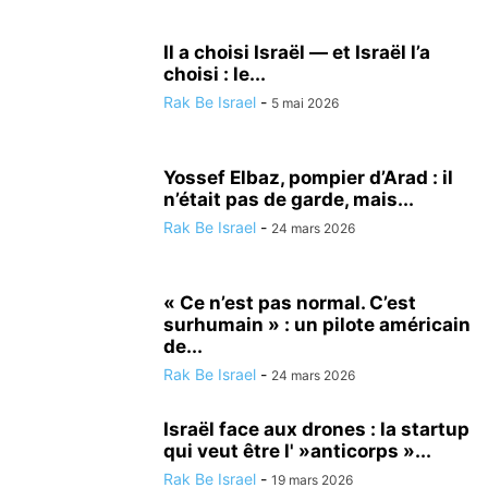
LOISIRS
MÉDECINE ALTERNATIVE
METEO
MODE
NATURE
NUTRITIONISME
PSYCHOLOGIE
RÉALISATIONS MÉDICALES
Il a choisi Israël — et Israël l’a
choisi : le...
SCIENCE ET TECHNOLOGIE
SECOURISME
SPORT
TOURISME
Rak Be Israel
-
TSAHAL
VALEURS DE L'ETAT JUIF
5 mai 2026
VÉHICULE
VIE EN ISRAËL
Yossef Elbaz, pompier d’Arad : il
n’était pas de garde, mais...
Rak Be Israel
-
24 mars 2026
« Ce n’est pas normal. C’est
surhumain » : un pilote américain
de...
Rak Be Israel
-
24 mars 2026
Israël face aux drones : la startup
qui veut être l' »anticorps »...
Rak Be Israel
-
19 mars 2026