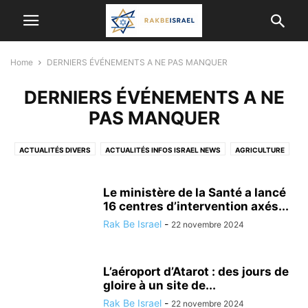
Home
DERNIERS ÉVÉNEMENTS A NE PAS MANQUER
DERNIERS ÉVÉNEMENTS A NE
PAS MANQUER
ACTUALITÉS DIVERS
ACTUALITÉS INFOS ISRAEL NEWS
AGRICULTURE
ALYA
ANIMAUX
ARCHEOLOGIE
ASTRONOMIE
BON PLAN
BONS CONSEILS POUR LES OLIM DE FRANCE
CÉLÉBRITÉS ISRAÉLIENNES
Le ministère de la Santé a lancé
CONSEIL SANTÉ
CORONAVIRUS
16 centres d’intervention axés...
CULTURE, DIVERTISSEMENT EN ISRAËL
CYBER-SÉCURITÉ&INFORMATIQUE
Rak Be Israel
-
22 novembre 2024
DERNIERS ÉVÉNEMENTS A NE PAS MANQUER
ECOLOGIE
ECONOMIE ET ​​AFFAIRES
ETUDES SCIENTIFIQUES ET MÉDICALES
L’aéroport d’Atarot : des jours de
GASTRONOMIE
HUMANITAIRE
HUMOUR
gloire à un site de...
INFORMATIONS ÉTRANGÈRES
INTELLIGENCE ARTIFICIELLE
Rak Be Israel
-
22 novembre 2024