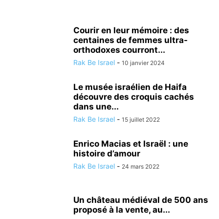
ISRAËL ET LES AUTRES PAYS
JUDAISME/ RELIGION
KINÉSIOLOGIE
LOISIRS
MÉDECINE ALTERNATIVE
METEO
MODE
NATURE
NUTRITIONISME
PSYCHOLOGIE
RÉALISATIONS MÉDICALES
Courir en leur mémoire : des
centaines de femmes ultra-
SCIENCE ET TECHNOLOGIE
SECOURISME
SPORT
TOURISME
orthodoxes courront...
TSAHAL
VALEURS DE L'ETAT JUIF
VÉHICULE
VIE EN ISRAËL
Rak Be Israel
-
10 janvier 2024
Le musée israélien de Haifa
découvre des croquis cachés
dans une...
Rak Be Israel
-
15 juillet 2022
Enrico Macias et Israël : une
histoire d’amour
Rak Be Israel
-
24 mars 2022
Un château médiéval de 500 ans
proposé à la vente, au...