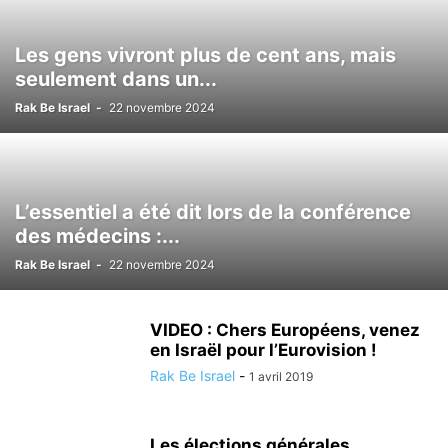
ISRAËL ET LES AUTRES PAYS
JUDAISME/ RELIGION
KINÉSIOLOGIE
Les gens vivront plus de cent ans, mais
LOISIRS
MÉDECINE ALTERNATIVE
METEO
MODE
NATURE
seulement dans un...
NUTRITIONISME
PSYCHOLOGIE
RÉALISATIONS MÉDICALES
SCIENCE ET TECHNOLOGIE
SECOURISME
SPORT
TOURISME
Rak Be Israel
-
22 novembre 2024
TSAHAL
VALEURS DE L'ETAT JUIF
VÉHICULE
VIE EN ISRAËL
L’essentiel a été dit lors de la conférence
des médecins :...
Rak Be Israel
-
22 novembre 2024
VIDEO : Chers Européens, venez
en Israël pour l’Eurovision !
Rak Be Israel
-
1 avril 2019
Les élections générales