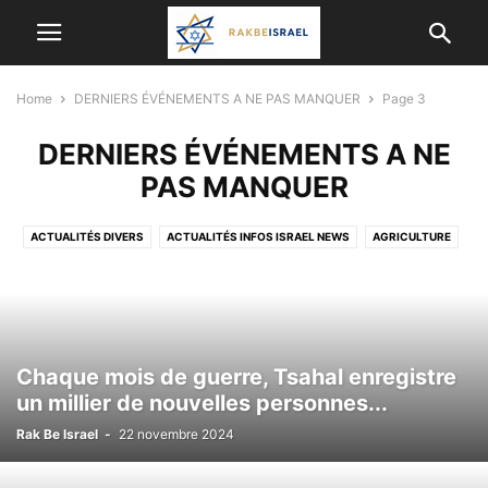
Home
DERNIERS ÉVÉNEMENTS A NE PAS MANQUER
Page 3
DERNIERS ÉVÉNEMENTS A NE
PAS MANQUER
ACTUALITÉS DIVERS
ACTUALITÉS INFOS ISRAEL NEWS
AGRICULTURE
ALYA
ANIMAUX
ARCHEOLOGIE
ASTRONOMIE
BON PLAN
BONS CONSEILS POUR LES OLIM DE FRANCE
CÉLÉBRITÉS ISRAÉLIENNES
CONSEIL SANTÉ
CORONAVIRUS
CULTURE, DIVERTISSEMENT EN ISRAËL
CYBER-SÉCURITÉ&INFORMATIQUE
Chaque mois de guerre, Tsahal enregistre
DERNIERS ÉVÉNEMENTS A NE PAS MANQUER
ECOLOGIE
un millier de nouvelles personnes...
ECONOMIE ET ​​AFFAIRES
ETUDES SCIENTIFIQUES ET MÉDICALES
Rak Be Israel
-
22 novembre 2024
GASTRONOMIE
HUMANITAIRE
HUMOUR
INFORMATIONS ÉTRANGÈRES
INTELLIGENCE ARTIFICIELLE