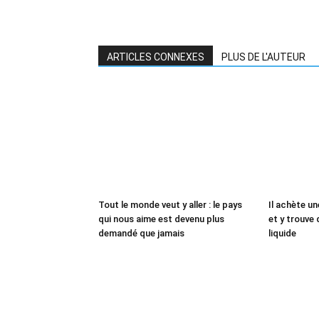
ARTICLES CONNEXES
PLUS DE L'AUTEUR
Tout le monde veut y aller : le pays
Il achète un
qui nous aime est devenu plus
et y trouve 
demandé que jamais
liquide