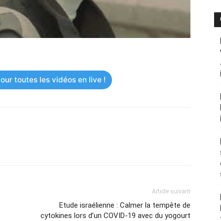
ur toutes les vidéos en live !
Article suivant
Etude israélienne : Calmer la tempête de
cytokines lors d’un COVID-19 avec du yogourt