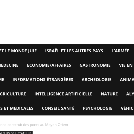
ET LE MONDE JUIF
ISRAËL ET LES AUTRES PAYS
L’ARMÉE
ÉDECINE
ECONOMIE/AFFAIRES
GASTRONOMIE
VIE EN
ME
INFORMATIONS ÉTRANGÈRES
ARCHEOLOGIE
ANIM
GRICULTURE
INTELLIGENCE ARTIFICIELLE
NATURE
AL
S ET MÉDICALES
CONSEIL SANTÉ
PSYCHOLOGIE
VÉHIC
enne construit des ponts au Moyen-Orient
ALEURS DE L'ETAT JUIF