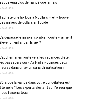
est devenu plus demandé que jamais
5 août 2026
Il achète une horloge à 6 dollars — et y trouve
des milliers de dollars en liquide
5 août 2026
Ça dépasse le million : combien coûte vraiment
élever un enfant en Israël ?
5 août 2026
Cauchemar en route vers les vacances d’été :
les passagers sur « Air Haifa » coincés deux
heures dans un avion sans climatisation »
5 août 2026
Sûrs que la viande dans votre congélateur est
éternelle ? Les experts alertent sur l’erreur que
nous faisons tous
5 août 2026