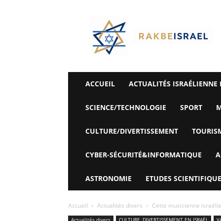
©
Rak
Be
Israel-
Sté
Alyaexpress-
News
ACCUEIL
ACTUALITÉS ISRAÉLIENNE 
SCIENCE/TECHNOLOGIE
SPORT
M
CULTURE/DIVERTISSEMENT
TOURIS
CYBER-SÉCURITÉ&INFORMATIQUE
A
ASTRONOMIE
ETUDES SCIENTIFIQUE
Accueil
Actualités divers
Cette musicienne israéli
Actualités divers
CULTURE, DIVERTISSEMENT EN ISRAËL
V