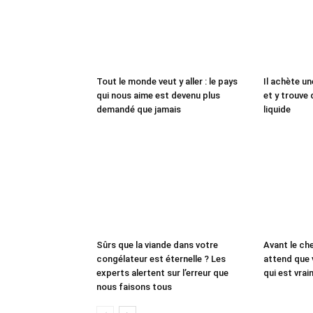
Tout le monde veut y aller : le pays
Il achète un
qui nous aime est devenu plus
et y trouve 
demandé que jamais
liquide
Sûrs que la viande dans votre
Avant le che
congélateur est éternelle ? Les
attend que 
experts alertent sur l’erreur que
qui est vrai
nous faisons tous