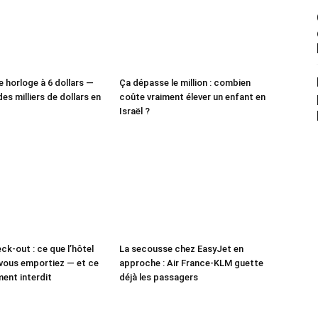
e horloge à 6 dollars —
Ça dépasse le million : combien
des milliers de dollars en
coûte vraiment élever un enfant en
Israël ?
ck-out : ce que l’hôtel
La secousse chez EasyJet en
vous emportiez — et ce
approche : Air France-KLM guette
ment interdit
déjà les passagers