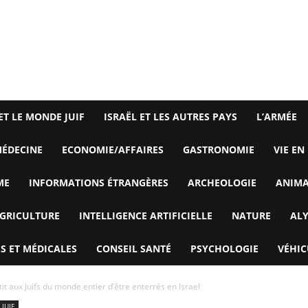
ET LE MONDE JUIF
ISRAËL ET LES AUTRES PAYS
L’ARMÉE
ÉDECINE
ECONOMIE/AFFAIRES
GASTRONOMIE
VIE EN
ME
INFORMATIONS ÉTRANGÈRES
ARCHEOLOGIE
ANIM
GRICULTURE
INTELLIGENCE ARTIFICIELLE
NATURE
AL
S ET MÉDICALES
CONSEIL SANTÉ
PSYCHOLOGIE
VÉHIC
it aux Juifs du monde entier d’être enterrés en Israel
 JUIF