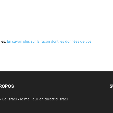
bles.
En savoir plus sur la façon dont les données de vos
PROPOS
S
 Be Israel - le meilleur en direct d'Israël,