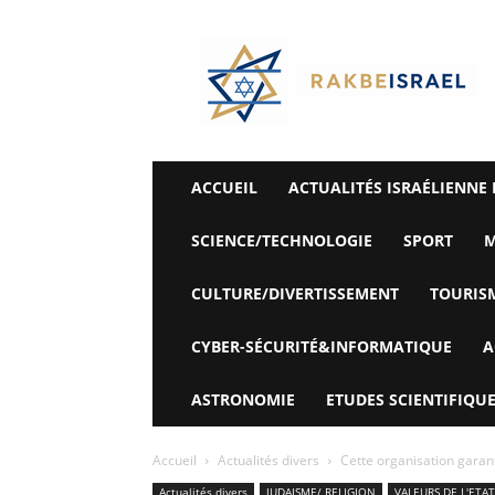
©
Rak
Be
Israel-
Sté
Alyaexpress-
News
ACCUEIL
ACTUALITÉS ISRAÉLIENNE 
SCIENCE/TECHNOLOGIE
SPORT
M
CULTURE/DIVERTISSEMENT
TOURIS
CYBER-SÉCURITÉ&INFORMATIQUE
A
ASTRONOMIE
ETUDES SCIENTIFIQUE
Accueil
Actualités divers
Cette organisation garant
Actualités divers
JUDAISME/ RELIGION
VALEURS DE L'ETAT