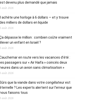
est devenu plus demandé que jamais
5 août 2026
Il achète une horloge à 6 dollars — et y trouve
des milliers de dollars en liquide
5 août 2026
Ça dépasse le million : combien coûte vraiment
élever un enfant en Israël ?
5 août 2026
Cauchemar en route vers les vacances d’été :
les passagers sur « Air Haifa » coincés deux
heures dans un avion sans climatisation »
5 août 2026
Sûrs que la viande dans votre congélateur est
éternelle ? Les experts alertent sur l’erreur que
nous faisons tous
5 août 2026