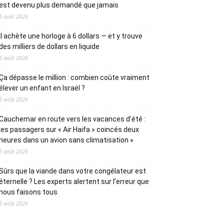
est devenu plus demandé que jamais
5 août 2026
Il achète une horloge à 6 dollars — et y trouve
des milliers de dollars en liquide
5 août 2026
Ça dépasse le million : combien coûte vraiment
élever un enfant en Israël ?
5 août 2026
Cauchemar en route vers les vacances d’été :
les passagers sur « Air Haifa » coincés deux
heures dans un avion sans climatisation »
5 août 2026
Sûrs que la viande dans votre congélateur est
éternelle ? Les experts alertent sur l’erreur que
nous faisons tous
5 août 2026