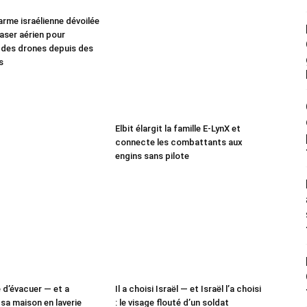
arme israélienne dévoilée
 laser aérien pour
 des drones depuis des
s
Elbit élargit la famille E-LynX et
connecte les combattants aux
engins sans pilote
é d’évacuer — et a
Il a choisi Israël — et Israël l’a choisi
sa maison en laverie
: le visage flouté d’un soldat