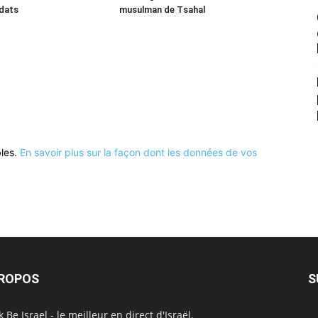
ldats
musulman de Tsahal
bles.
En savoir plus sur la façon dont les données de vos
PROPOS
S
 Be Israel - le meilleur en direct d'Israël,