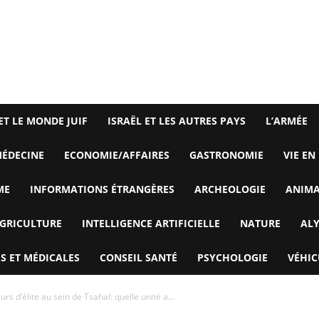
ET LE MONDE JUIF
ISRAËL ET LES AUTRES PAYS
L’ARMÉE
ÉDECINE
ECONOMIE/AFFAIRES
GASTRONOMIE
VIE EN
ME
INFORMATIONS ÉTRANGÈRES
ARCHEOLOGIE
ANIM
GRICULTURE
INTELLIGENCE ARTIFICIELLE
NATURE
AL
S ET MÉDICALES
CONSEIL SANTÉ
PSYCHOLOGIE
VÉHIC
rs d’élite au sein de Tsahal: quelle unité a...