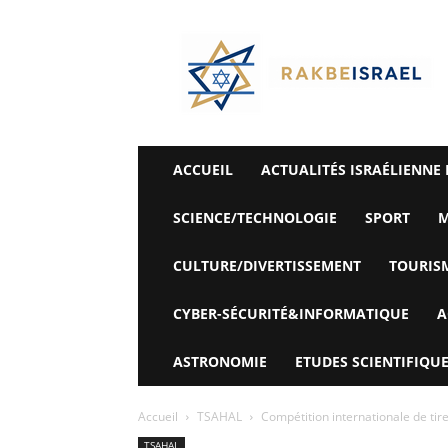
©
Rak
Be
Israel-
Sté
Alyaexpress-
News
ACCUEIL
ACTUALITÉS ISRAÉLIENNE 
SCIENCE/TECHNOLOGIE
SPORT
M
CULTURE/DIVERTISSEMENT
TOURIS
CYBER-SÉCURITÉ&INFORMATIQUE
A
ASTRONOMIE
ETUDES SCIENTIFIQUE
Accueil
TSAHAL
Compétition internationale de tireu
TSAHAL