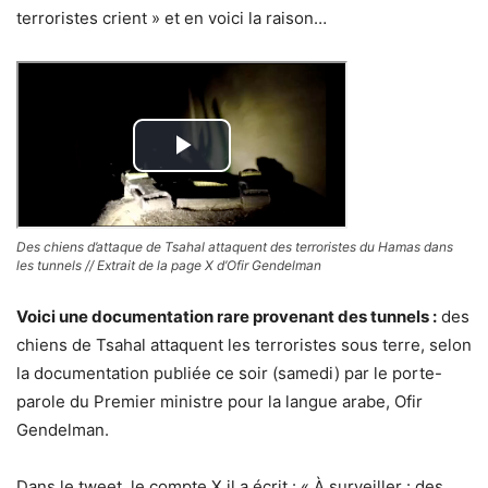
terroristes crient » et en voici la raison…
Des chiens d’attaque de Tsahal attaquent des terroristes du Hamas dans
les tunnels // Extrait de la page X d’Ofir Gendelman
Voici une documentation rare provenant des tunnels :
des
chiens de Tsahal attaquent les terroristes sous terre, selon
la documentation publiée ce soir (samedi) par le porte-
parole du Premier ministre pour la langue arabe, Ofir
Gendelman.
Dans le tweet, le compte X il a écrit : « À surveiller : des