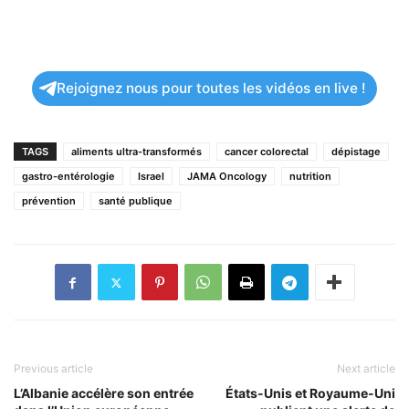
Rejoignez nous pour toutes les vidéos en live !
TAGS
aliments ultra-transformés
cancer colorectal
dépistage
gastro-entérologie
Israel
JAMA Oncology
nutrition
prévention
santé publique
Previous article
Next article
L’Albanie accélère son entrée
États-Unis et Royaume-Uni