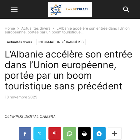
Home
Actualités divers
L’Albanie accélère son entrée dans l’Union
européenne, portée par un boom touristique...
Actualités divers
INFORMATIONS ÉTRANGÈRES
L’Albanie accélère son entrée
ISRAËL ET LES AUTRES PAYS
dans l’Union européenne,
portée par un boom
touristique sans précédent
18 novembre 2025
OLYMPUS DIGITAL CAMERA