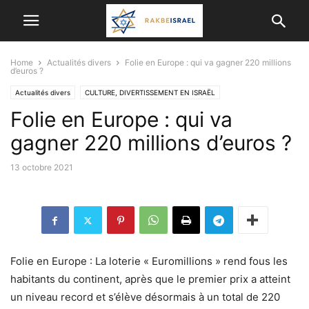
Home
Actualités divers
Folie en Europe : qui va gagner 220 millions
d’euros ?
Actualités divers
CULTURE, DIVERTISSEMENT EN ISRAËL
Folie en Europe : qui va
INFORMATIONS ÉTRANGÈRES
gagner 220 millions d’euros ?
13 octobre 2021
Folie en Europe : La loterie « Euromillions » rend fous les
habitants du continent, après que le premier prix a atteint
un niveau record et s’élève désormais à un total de 220