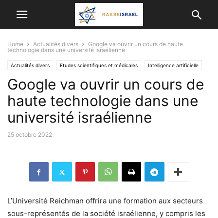
Home
Actualités divers
Google va ouvrir un cours de haute
technologie dans une université israélienne
Actualités divers
Etudes scientifiques et médicales
Intelligence artificielle
Google va ouvrir un cours de
VIE EN ISRAËL
haute technologie dans une
université israélienne
25 octobre 2022
L’Université Reichman offrira une formation aux secteurs
sous-représentés de la société israélienne, y compris les