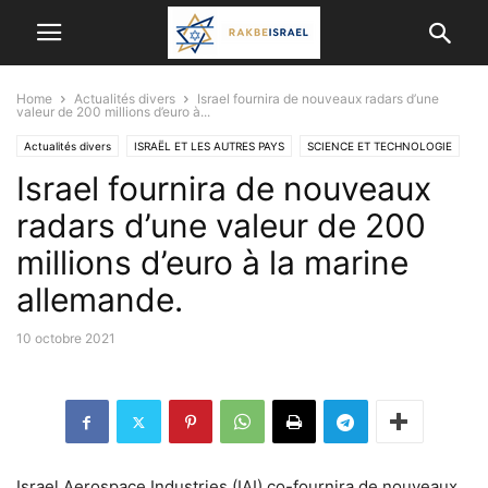
Home
Actualités divers
Israel fournira de nouveaux radars d’une
valeur de 200 millions d’euro à...
Actualités divers
ISRAËL ET LES AUTRES PAYS
SCIENCE ET TECHNOLOGIE
Israel fournira de nouveaux
TSAHAL
radars d’une valeur de 200
millions d’euro à la marine
allemande.
10 octobre 2021
Israel Aerospace Industries (IAI) co-fournira de nouveaux