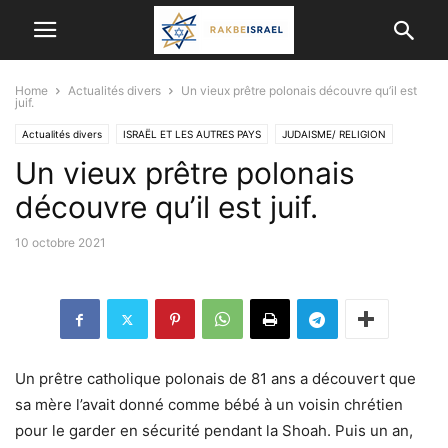
Home
Actualités divers
Un vieux prêtre polonais découvre qu’il est
juif.
Actualités divers
ISRAËL ET LES AUTRES PAYS
JUDAISME/ RELIGION
Un vieux prêtre polonais
VIE EN ISRAËL
découvre qu’il est juif.
10 octobre 2021
Un prêtre catholique polonais de 81 ans a découvert que
sa mère l’avait donné comme bébé à un voisin chrétien
pour le garder en sécurité pendant la Shoah. Puis un an,