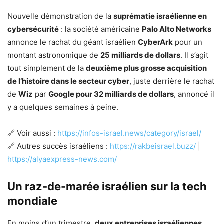
Nouvelle démonstration de la
suprématie israélienne en
cybersécurité
: la société américaine
Palo Alto Networks
annonce le rachat du géant israélien
CyberArk
pour un
montant astronomique de
25 milliards de dollars
. Il s’agit
tout simplement de la
deuxième plus grosse acquisition
de l’histoire dans le secteur cyber
, juste derrière le rachat
de
Wiz
par
Google pour 32 milliards de dollars
, annoncé il
y a quelques semaines à peine.
🔗 Voir aussi :
https://infos-israel.news/category/israel/
🔗 Autres succès israéliens :
https://rakbeisrael.buzz/
|
https://alyaexpress-news.com/
Un raz-de-marée israélien sur la tech
mondiale
En moins d’un trimestre,
deux entreprises israéliennes