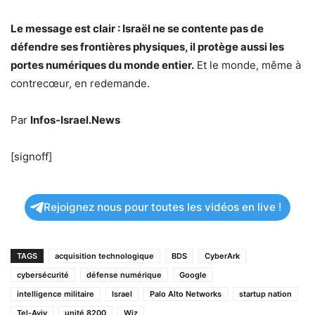
Le message est clair : Israël ne se contente pas de
défendre ses frontières physiques, il protège aussi les
portes numériques du monde entier.
Et le monde, même à
contrecœur, en redemande.
Par
Infos-Israel.News
[signoff]
Rejoignez nous pour toutes les vidéos en live !
TAGS
acquisition technologique
BDS
CyberArk
cybersécurité
défense numérique
Google
intelligence militaire
Israel
Palo Alto Networks
startup nation
Tel-Aviv
unité 8200
Wiz