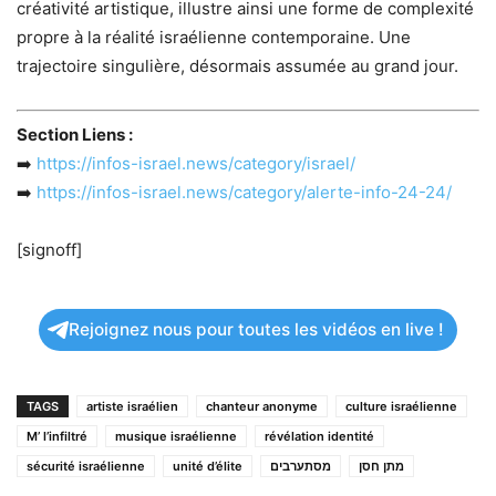
créativité artistique, illustre ainsi une forme de complexité
propre à la réalité israélienne contemporaine. Une
trajectoire singulière, désormais assumée au grand jour.
Section Liens :
➡️
https://infos-israel.news/category/israel/
➡️
https://infos-israel.news/category/alerte-info-24-24/
[signoff]
Rejoignez nous pour toutes les vidéos en live !
TAGS
artiste israélien
chanteur anonyme
culture israélienne
M’ l’infiltré
musique israélienne
révélation identité
sécurité israélienne
unité d’élite
מסתערבים
מתן חסן