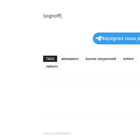
[signoff]
Rejoignez nous po
TAGS
attestation
bonne citoyenneté
enfant
valeurs
Article précédent