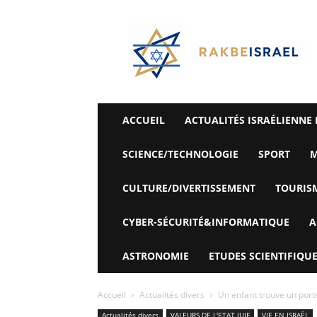
©
Rak
Be
Israel-
Sté
Alyaexpress-
News
ACCUEIL
ACTUALITÉS ISRAÉLIENNE 
SCIENCE/TECHNOLOGIE
SPORT
M
CULTURE/DIVERTISSEMENT
TOURIS
CYBER-SÉCURITÉ&INFORMATIQUE
A
ASTRONOMIE
ETUDES SCIENTIFIQUE
Accueil
Actualités divers
Un enfant trouve un portef
Actualités divers
VALEURS DE L'ETAT JUIF
VIE EN ISRAËL