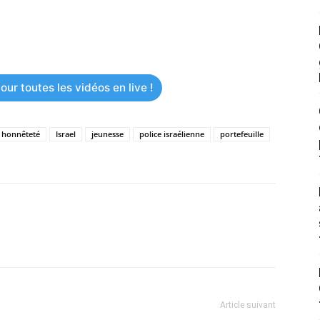
ur toutes les vidéos en live !
honnêteté
Israel
jeunesse
police israélienne
portefeuille
Article suivant