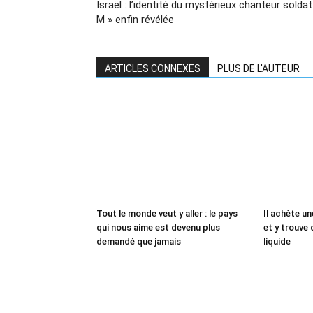
Israël : l’identité du mystérieux chanteur soldat
M » enfin révélée
ARTICLES CONNEXES
PLUS DE L'AUTEUR
Tout le monde veut y aller : le pays
Il achète un
qui nous aime est devenu plus
et y trouve 
demandé que jamais
liquide