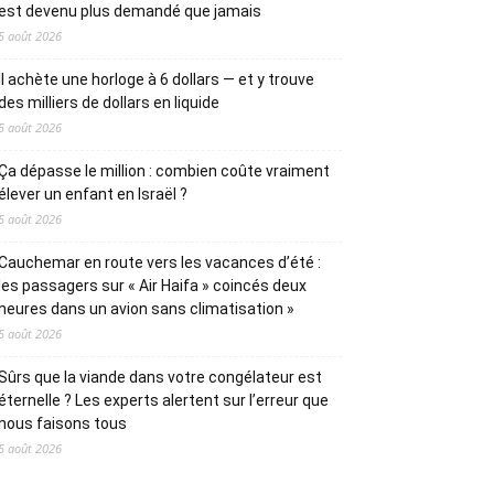
est devenu plus demandé que jamais
5 août 2026
Il achète une horloge à 6 dollars — et y trouve
des milliers de dollars en liquide
5 août 2026
Ça dépasse le million : combien coûte vraiment
élever un enfant en Israël ?
5 août 2026
Cauchemar en route vers les vacances d’été :
les passagers sur « Air Haifa » coincés deux
heures dans un avion sans climatisation »
5 août 2026
Sûrs que la viande dans votre congélateur est
éternelle ? Les experts alertent sur l’erreur que
nous faisons tous
5 août 2026