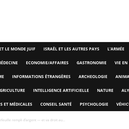
ET LE MONDE JUIF
ISRAËL ET LES AUTRES PAYS
L’ARMÉE
ÉDECINE
ECONOMIE/AFFAIRES
GASTRONOMIE
VIE EN
ME
INFORMATIONS ÉTRANGÈRES
ARCHEOLOGIE
ANIM
GRICULTURE
INTELLIGENCE ARTIFICIELLE
NATURE
AL
S ET MÉDICALES
CONSEIL SANTÉ
PSYCHOLOGIE
VÉHIC
euille rempli d’argent — et va droit au...